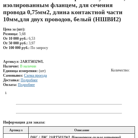
изолированным фланцем, для сечения
провода 0,75мм2, длина контактной части
10мм,для двух проводов, белый (НШВИ2)
Цена за (шт):
Розница:
5,68
От 10 000 руб.:
6,53
От 50 000 руб.:
3,97
От 100 000 руб.:
По запросу
Артикул:
2ART5032WL
Наличие:
В наличии
Количество:
Единица измерения:
(шт)
Самовывоз:
Схема проезда
Доставка:
Подробнее
Оплата:
Подробнее
Информация для заказа:
Артикул
Описание
DKC / ДКС 2ART5032WL Наконечник-гильза штыревой