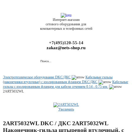
Интернет-магазин
сетового оборудования для
компьютерных и телефонных сетей
+7(495)120-55-14
zakaz@nets-shop.ru
Электротехническое оборудование DKC/ДКС
Кабельные гильзы
(наконечники втулочные) с изолированным фланцем DKC/ДКС
Кабельные
гильзы с изолированным фланцем для кабеля сечением 0.14 - 0.75 мм.
2ART5032WL
Увеличить
2ART5032WL DKC / ДКС 2ART5032WL
Наконечник-гильза штыревой втулочный, с