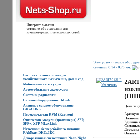
Интернет-магазин
сетового оборудования для
компьютерных и телефонных сетей
Главная
Каталог товаров
Новости
Доставка
Оплата
Контакты
Электротехническое оборудо
Каталог товаров
сечением 0.14 - 0.75 мм.
Бытовая техника и товары
хозяйственного назначения, дом и сад
2ART
Мобильные аксессуары
Увеличить
изол
Автомобильные аксессуары
(НШ
Системы радиосвязи
Сетевое оборудование D-Link
Активное сетевое оборудование
Цена за (
GIGALINK
Артикул:
Переключатели KVM (Rextron)
Наличие
Оптические модули (трансиверы) SFP,
Единица 
SFP+, XFP MLaxLink
Самовыв
Источники бесперебойного питания
Доставка
RAMbatt DKC/ДКС
Оплата:
Декоративная светотехника Neon-Night