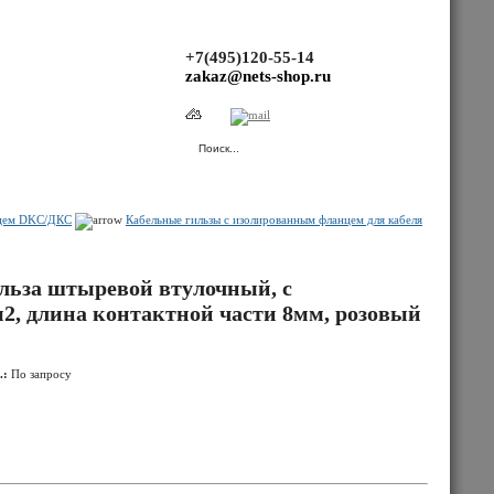
+7(495)120-55-14
zakaz@nets-shop.ru
(Ваша корзина пуста.)
нцем DKC/ДКС
Кабельные гильзы с изолированным фланцем для кабеля
ьза штыревой втулочный, с
2, длина контактной части 8мм, розовый
.:
По запросу