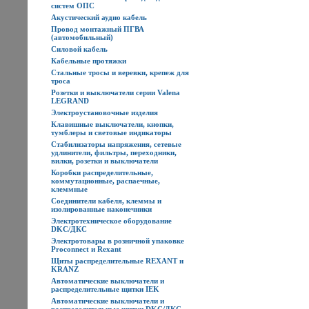
систем ОПС
Акустический аудио кабель
Провод монтажный ПГВА
(автомобильный)
Силовой кабель
Кабельные протяжки
Стальные тросы и веревки, крепеж для
троса
Розетки и выключатели серии Valena
LEGRAND
Электроустановочные изделия
Клавишные выключатели, кнопки,
тумблеры и световые индикаторы
Стабилизаторы напряжения, сетевые
удлинители, фильтры, переходники,
вилки, розетки и выключатели
Коробки распределительные,
коммутационные, распаечные,
клеммные
Соединители кабеля, клеммы и
изолированные наконечники
Электротехническое оборудование
DKC/ДКС
Электротовары в розничной упаковке
Proconnect и Rexant
Щиты распределительные REXANT и
KRANZ
Автоматические выключатели и
распределительные щитки IEK
Автоматические выключатели и