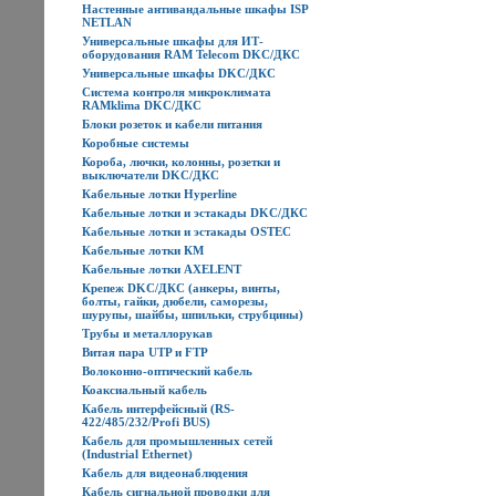
Настенные антивандальные шкафы ISP
NETLAN
Универсальные шкафы для ИТ-
оборудования RAM Telecom DKC/ДКС
Универсальные шкафы DKC/ДКС
Система контроля микроклимата
RAMklima DKC/ДКС
Блоки розеток и кабели питания
Коробные системы
Короба, лючки, колонны, розетки и
выключатели DKC/ДКС
Кабельные лотки Hyperline
Кабельные лотки и эстакады DKC/ДКС
Кабельные лотки и эстакады OSTEC
Кабельные лотки КМ
Кабельные лотки AXELENT
Крепеж DKC/ДКС (анкеры, винты,
болты, гайки, дюбели, саморезы,
шурупы, шайбы, шпильки, струбцины)
Трубы и металлорукав
Витая пара UTP и FTP
Волоконно-оптический кабель
Коаксиальный кабель
Кабель интерфейсный (RS-
422/485/232/Profi BUS)
Кабель для промышленных сетей
(Industrial Ethernet)
Кабель для видеонаблюдения
Кабель сигнальной проводки для