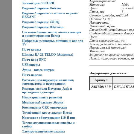
Характкристики:
Умный дом SECURIC
Материал
Медь
Видеонаблюдение Uniview
Цвет
розовый
Длина, мм
8
Видеонаблюдение и системы охраны
Сечение провода, мм2
0.34
REXANT
Оисание ETIM:
Видеонаблюдение ZORQ
Изолированн.
Ленточный экран
Видеонаблюдение Hikvision
Для кабелей, устойчивых к к
Системы безопасности, автоматизации
С идентификационным флаж
и диспетчеризации Болид
Цвет
Длина втулки/гильзы, мм
Цифровые ресиверы, антенны и все для
Конструктивное исполнение
TV
Изоляционный материал
Патч-корды
Материал
Шнуры RJ-21 TELCO (Амфенол)
Защитное покрытие поверхн
Номин. поперечное сечение, м
Патч-корд BNC
USB шнуры
Аудио - видео шнуры
Информация для заказа:
Патч-панели
Разъемы, изолирующие колпачки,
Артикул
терминаторы и переходники
2ART5013LR
DKC / ДКС 2
Розетки, модули Keystone Jack и
проходные адаптеры
Индустриальные решения
Медные кабельные сборки
Компоненты СКС оптические
Телефонный кросс аналог Krone
Кроссовое оборудование 110-й тип
Телекоммуникационные шкафы и
стойки
Электротехнические шкафы