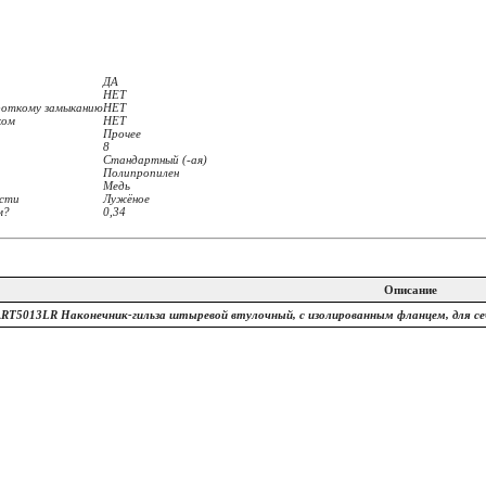
ДА
НЕТ
ороткому замыканию
НЕТ
ком
НЕТ
Прочее
8
Стандартный (-ая)
Полипропилен
Медь
ости
Лужёное
м?
0,34
Описание
ART5013LR Наконечник-гильза штыревой втулочный, с изолированным фланцем, для с