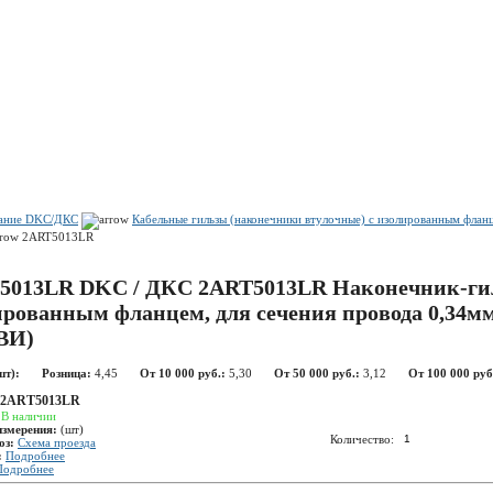
Показать корзину
Политика конфиденциальности
Политика cookie
вание DKC/ДКС
Кабельные гильзы (наконечники втулочные) с изолированным фла
2ART5013LR
5013LR DKC / ДКС 2ART5013LR Наконечник-гил
ированным фланцем, для сечения провода 0,34мм
ВИ)
шт):
Розница:
4,45
От 10 000 руб.:
5,30
От 50 000 руб.:
3,12
От 100 000 руб
2ART5013LR
:
В наличии
измерения:
(шт)
Количество:
оз:
Схема проезда
:
Подробнее
Подробнее