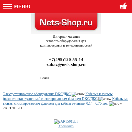
МЕНЮ
Интернет-магазин
сетового оборудования для
компьютерных и телефонных сетей
+7(495)120-55-14
zakaz@nets-shop.ru
Электротехническое оборудование DKC/ДКС
Кабельные гильзы
(наконечники втулочные) с изолированным фланцем DKC/ДКС
Кабельные
гильзы с изолированным фланцем для кабеля сечением 0.14 - 0.75 мм.
2ART5013LT
Увеличить