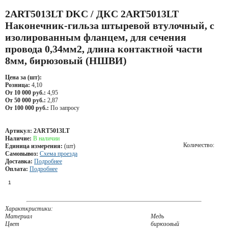
2ART5013LT DKC / ДКС 2ART5013LT
Наконечник-гильза штыревой втулочный, с
изолированным фланцем, для сечения
провода 0,34мм2, длина контактной части
8мм, бирюзовый (НШВИ)
Цена за (шт):
Розница:
4,10
От 10 000 руб.:
4,95
От 50 000 руб.:
2,87
От 100 000 руб.:
По запросу
Артикул:
2ART5013LT
Наличие:
В наличии
Количество:
Единица измерения:
(шт)
Самовывоз:
Схема проезда
Доставка:
Подробнее
Оплата:
Подробнее
Характкристики:
Материал
Медь
Цвет
бирюзовый