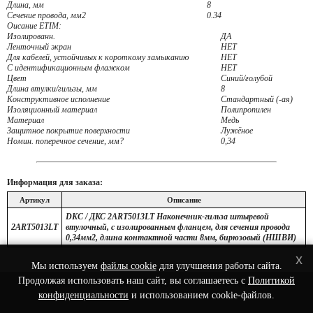
Длина, мм
8
Сечение провода, мм2
0.34
Оисание ETIM:
Изолированн.
ДА
Ленточный экран
НЕТ
Для кабелей, устойчивых к короткому замыканию
НЕТ
С идентификационным флажком
НЕТ
Цвет
Синий/голубой
Длина втулки/гильзы, мм
8
Конструктивное исполнение
Стандартный (-ая)
Изоляционный материал
Полипропилен
Материал
Медь
Защитное покрытие поверхности
Лужёное
Номин. поперечное сечение, мм?
0,34
Информация для заказа:
Артикул
Описание
DKC / ДКС 2ART5013LT Наконечник-гильза штыревой
2ART5013LT
втулочный, с изолированным фланцем, для сечения провода
0,34мм2, длина контактной части 8мм, бирюзовый (НШВИ)
x
Мы используем
файлы cookie
для улучшения работы сайта.
Продолжая использовать наш сайт, вы соглашаетесь с
Политикой
© 2022 Интернет-Магазин сетевого оборудования - Nets-Shop.ru.
конфиденциальности
и использованием cookie-файлов.