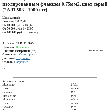
изолированным фланцем 0,75мм2, цвет серый
(2ART503 - 1000 шт)
Цена за (шт):
Розница:
2 042,78
От 10 000 руб.:
2 043,63
От 50 000 руб.:
1 429,95
От 100 000 руб.:
По запросу
Артикул:
2ARTD10075
Наличие:
В наличии
Количество:
Единица измерения:
(шт)
Самовывоз:
Схема проезда
Доставка:
Подробнее
Оплата:
Подробнее
Характкристики:
Материал
Медь
Цвет
серый
Сечение
0.75
Тип цоколя
0.75
Материал
Медь
Цвет
серый
Сечение
0.75