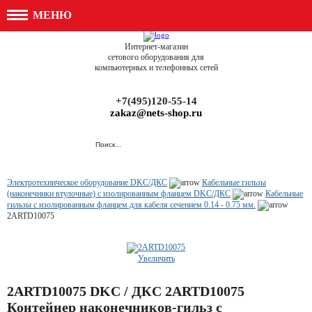
МЕНЮ
Интернет-магазин
сетового оборудования для
компьютерных и телефонных сетей
+7(495)120-55-14
zakaz@nets-shop.ru
Электротехническое оборудование DKC/ДКС
Кабельные гильзы
(наконечники втулочные) с изолированным фланцем DKC/ДКС
Кабельные
гильзы с изолированным фланцем для кабеля сечением 0.14 - 0.75 мм.
2ARTD10075
Увеличить
2ARTD10075 DKC / ДКС 2ARTD10075
Контейнер наконечников-гильз с