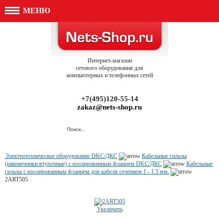
МЕНЮ
Интернет-магазин
сетового оборудования для
компьютерных и телефонных сетей
+7(495)120-55-14
zakaz@nets-shop.ru
Электротехническое оборудование DKC/ДКС
Кабельные гильзы
(наконечники втулочные) с изолированным фланцем DKC/ДКС
Кабельные
гильзы с изолированным фланцем для кабеля сечением 1 - 1.5 мм.
2ART505
Увеличить