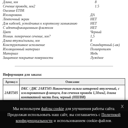
Длина, мм
8
Сечение провода, мм2
1.5
Оисание ETIM:
Изолированн.
ДА
Ленточный экран
НЕТ
Для кабелей, устойчивых к короткому замыканию
НЕТ
С идентификационным флажком
НЕТ
Цвет
Черный
Номин. поперечное сечение, мм?
1,5
Длина втулки/гильзы, мм
8
Конструктивное исполнение
Стандартный (-ая)
Изоляционный материал
Полипропилен
Материал
Медь
Защитное покрытие поверхности
Лужёное
Информация для заказа:
Артикул
Описание
DKC / ДКС 2ART505 Наконечник-гильза штыревой втулочный, с
2ART505
изолированным фланцем, для сечения провода 1,50мм2, длина
контактной части 8мм, черный (НШВИ)
x
Мы используем
файлы cookie
для улучшения работы сайта.
Продолжая использовать наш сайт, вы соглашаетесь с
Политикой
© 2022 Интернет-Магазин сетевого оборудования - Nets-Shop.ru.
конфиденциальности
и использованием cookie-файлов.