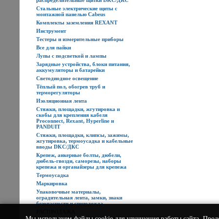
распределительные щитки DKC/ДКС
Стальные электрические щиты с
монтажной панелью Cabeus
Комплекты заземления REXANT
Инструмент
Тестеры и измерительные приборы
Все для пайки
Лупы с подсветкой и лампы
Зарядные устройства, блоки питания,
аккумуляторы и батарейки
Светодиодное освещение
Тёплый пол, обогрев труб и
терморегуляторы
Изоляционная лента
Стяжки, площадки, жгутировка и
скобы для крепления кабеля
Proconnect, Rexant, Hyperline и
PANDUIT
Стяжки, площадки, клипсы, зажимы,
жгутировка, термоусадка и кабельные
вводы DKC/ДКС
Крепеж, анкерные болты, дюбели,
дюбель-гвозди, саморезы, наборы
крепежа и органайзеры для крепежа
Термоусадка
Маркировка
Упаковочные материалы,
оградительная лента, замки, знаки
безопасности и спецодежда
РАСПРОДАЖА
Мы используем
файлы cookie
для улучшения работы сайта. Прод