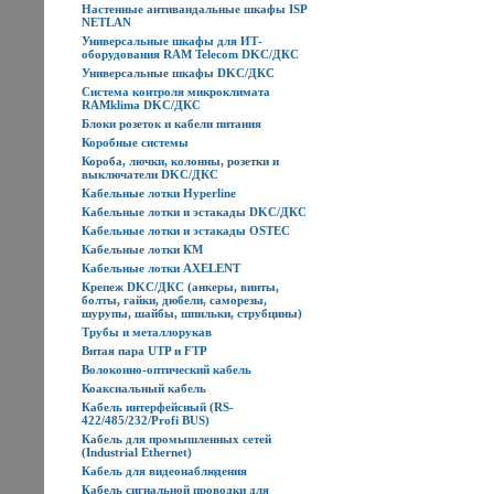
Настенные антивандальные шкафы ISP
NETLAN
Универсальные шкафы для ИТ-
оборудования RAM Telecom DKC/ДКС
Универсальные шкафы DKC/ДКС
Система контроля микроклимата
RAMklima DKC/ДКС
Блоки розеток и кабели питания
Коробные системы
Короба, лючки, колонны, розетки и
выключатели DKC/ДКС
Кабельные лотки Hyperline
Кабельные лотки и эстакады DKC/ДКС
Кабельные лотки и эстакады OSTEC
Кабельные лотки КМ
Кабельные лотки AXELENT
Крепеж DKC/ДКС (анкеры, винты,
болты, гайки, дюбели, саморезы,
шурупы, шайбы, шпильки, струбцины)
Трубы и металлорукав
Витая пара UTP и FTP
Волоконно-оптический кабель
Коаксиальный кабель
Кабель интерфейсный (RS-
422/485/232/Profi BUS)
Кабель для промышленных сетей
(Industrial Ethernet)
Кабель для видеонаблюдения
Кабель сигнальной проводки для