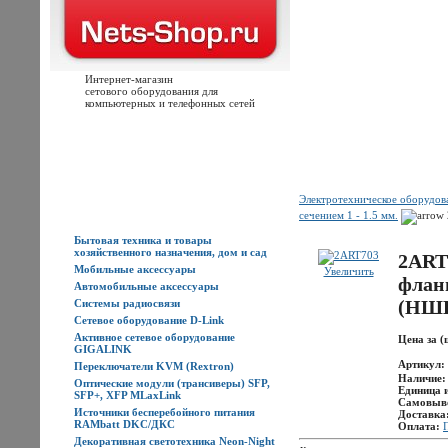
Интернет-магазин
сетового оборудования для
компьютерных и телефонных сетей
Главная
Каталог товаров
Новости
Доставка
Оплата
Контакты
Электротехническое оборудо
Каталог товаров
сечением 1 - 1.5 мм.
Бытовая техника и товары
хозяйственного назначения, дом и сад
2ART
Мобильные аксессуары
Увеличить
фланц
Автомобильные аксессуары
(НШ
Системы радиосвязи
Сетевое оборудование D-Link
Активное сетевое оборудование
Цена за (
GIGALINK
Артикул:
Переключатели KVM (Rextron)
Наличие
Оптические модули (трансиверы) SFP,
Единица 
SFP+, XFP MLaxLink
Самовыв
Источники бесперебойного питания
Доставка
RAMbatt DKC/ДКС
Оплата:
Декоративная светотехника Neon-Night