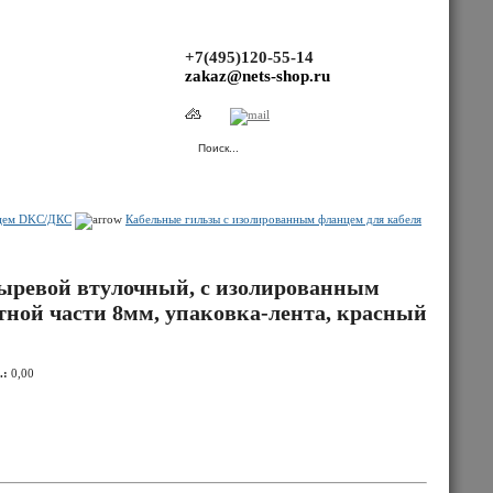
+7(495)120-55-14
zakaz@nets-shop.ru
(Ваша корзина пуста.)
нцем DKC/ДКС
Кабельные гильзы с изолированным фланцем для кабеля
ыревой втулочный, с изолированным
тной части 8мм, упаковка-лента, красный
.:
0,00