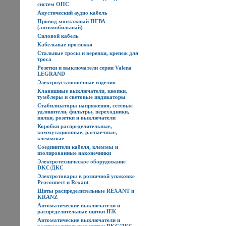
систем ОПС
Акустический аудио кабель
Провод монтажный ПГВА
(автомобильный)
Силовой кабель
Кабельные протяжки
Стальные тросы и веревки, крепеж для
троса
Розетки и выключатели серии Valena
LEGRAND
Электроустановочные изделия
Клавишные выключатели, кнопки,
тумблеры и световые индикаторы
Стабилизаторы напряжения, сетевые
удлинители, фильтры, переходники,
вилки, розетки и выключатели
Коробки распределительные,
коммутационные, распаечные,
клеммные
Соединители кабеля, клеммы и
изолированные наконечники
Электротехническое оборудование
DKC/ДКС
Электротовары в розничной упаковке
Proconnect и Rexant
Щиты распределительные REXANT и
KRANZ
Автоматические выключатели и
распределительные щитки IEK
Автоматические выключатели и