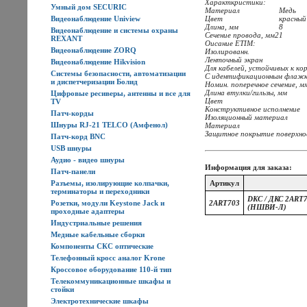
Характкристики:
Умный дом SECURIC
Материал
Медь
Видеонаблюдение Uniview
Цвет
красный
Длина, мм
8
Видеонаблюдение и системы охраны
Сечение провода, мм2
1
REXANT
Оисание ETIM:
Видеонаблюдение ZORQ
Изолированн.
Ленточный экран
Видеонаблюдение Hikvision
Для кабелей, устойчивых к к
Системы безопасности, автоматизации
С идентификационным флаж
и диспетчеризации Болид
Номин. поперечное сечение, м
Длина втулки/гильзы, мм
Цифровые ресиверы, антенны и все для
Цвет
TV
Конструктивное исполнение
Патч-корды
Изоляционный материал
Шнуры RJ-21 TELCO (Амфенол)
Материал
Защитное покрытие поверхн
Патч-корд BNC
USB шнуры
Аудио - видео шнуры
Информация для заказа:
Патч-панели
Разъемы, изолирующие колпачки,
Артикул
терминаторы и переходники
DKC / ДКС 2ART7
Розетки, модули Keystone Jack и
2ART703
(НШВИ-Л)
проходные адаптеры
Индустриальные решения
Медные кабельные сборки
Компоненты СКС оптические
Телефонный кросс аналог Krone
Кроссовое оборудование 110-й тип
Телекоммуникационные шкафы и
стойки
Электротехнические шкафы