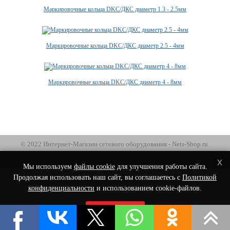
Маркировочные кольца DKC/ДКС диаметр 1.3 - 2.5мм
Маркировочные кольца DKC/ДКС диаметр 2.5 - 4мм
Маркировочные кольца DKC/ДКС диаметр 4 - 8мм
© 2022 Интернет-Магазин сетевого оборудования - Nets-Shop.ru.
x
Мы используем
файлы cookie
для улучшения работы сайта.
Продолжая использовать наш сайт, вы соглашаетесь с
Политикой
конфиденциальности
и использованием cookie-файлов.
Принять