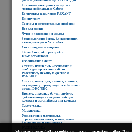
распределительные щитки DKC/ДКС
Стальные электрические щиты с
монтажной панелью Cabeus
Комплекты заземления REXANT
Инструмент
Тестеры и измерительные приборы
Все для пайки
Лупы с подсветкой и лампы
Зарядные устройства, блоки питания,
аккумуляторы и батарейки
Светодиодное освещение
Тёплый пол, обогрев труб и
терморегуляторы
Изоляционная лента
Стяжки, площадки, жгутировка и
скобы для крепления кабеля
Proconnect, Rexant, Hyperline и
PANDUIT
Стяжки, площадки, клипсы, зажимы,
жгутировка, термоусадка и кабельные
вводы DKC/ДКС
Крепеж, анкерные болты, дюбели,
дюбель-гвозди, саморезы, наборы
крепежа и органайзеры для крепежа
Термоусадка
Маркировка
Упаковочные материалы,
оградительная лента, замки, знаки
безопасности и спецодежда
РАСПРОДАЖА
Мы используем
файлы cookie
для улучшения работы сайта. Прод