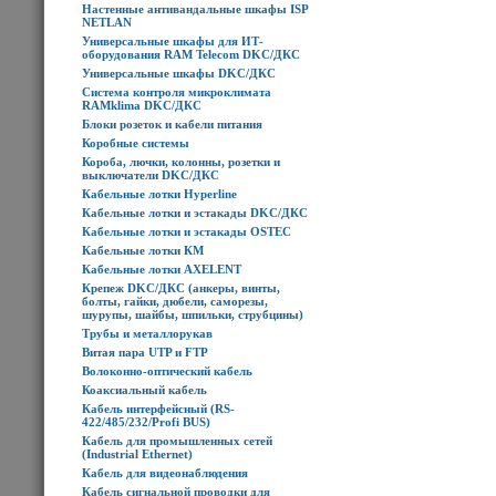
Настенные антивандальные шкафы ISP
NETLAN
Универсальные шкафы для ИТ-
оборудования RAM Telecom DKC/ДКС
Универсальные шкафы DKC/ДКС
Система контроля микроклимата
RAMklima DKC/ДКС
Блоки розеток и кабели питания
Коробные системы
Короба, лючки, колонны, розетки и
выключатели DKC/ДКС
Кабельные лотки Hyperline
Кабельные лотки и эстакады DKC/ДКС
Кабельные лотки и эстакады OSTEC
Кабельные лотки КМ
Кабельные лотки AXELENT
Крепеж DKC/ДКС (анкеры, винты,
болты, гайки, дюбели, саморезы,
шурупы, шайбы, шпильки, струбцины)
Трубы и металлорукав
Витая пара UTP и FTP
Волоконно-оптический кабель
Коаксиальный кабель
Кабель интерфейсный (RS-
422/485/232/Profi BUS)
Кабель для промышленных сетей
(Industrial Ethernet)
Кабель для видеонаблюдения
Кабель сигнальной проводки для