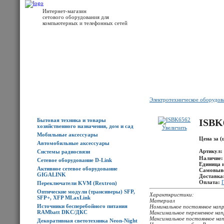
Интернет-магазин
сетового оборудования для
компьютерных и телефонных сетей
Главная
Каталог товаров
Новости
Доставка
Оплата
Контакты
Электротехническое оборудо
Каталог товаров
Бытовая техника и товары
ISBK
хозяйственного назначения, дом и сад
Увеличить
Мобильные аксессуары
Цена за (
Автомобильные аксессуары
Артикул:
Системы радиосвязи
Наличие
Сетевое оборудование D-Link
Единица 
Активное сетевое оборудование
Самовыв
GIGALINK
Доставка
Оплата:
Переключатели KVM (Rextron)
Оптические модули (трансиверы) SFP,
Характкристики:
SFP+, XFP MLaxLink
Материал
Источники бесперебойного питания
Номинальное постоянное нап
RAMbatt DKC/ДКС
Максимальное переменное нап
Максимальное постоянное на
Декоративная светотехника Neon-Night