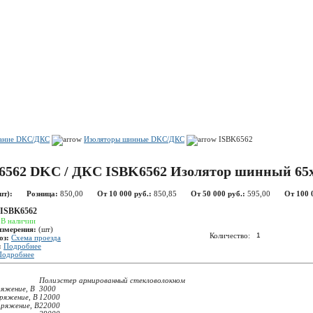
Показать корзину
Политика конфиденциальности
Политика cookie
вание DKC/ДКС
Изоляторы шинные DKC/ДКС
ISBK6562
6562 DKC / ДКС ISBK6562 Изолятор шинный 65
шт):
Розница:
850,00
От 10 000 руб.:
850,85
От 50 000 руб.:
595,00
От 100 
ISBK6562
:
В наличии
измерения:
(шт)
Количество:
оз:
Схема проезда
:
Подробнее
Подробнее
Полиэстер армированный стекловолокном
ряжение, В
3000
ряжение, В
12000
пряжение, В
22000