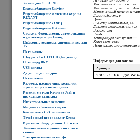
Напряжение пробоя, В
Умный дом SECURIC
Максимальное усилие на растя
Максимальное усилие на сдвиг,
Видеонаблюдение Uniview
Максимальный момент затяги
Видеонаблюдение и системы охраны
Дугостойкость, с
REXANT
Цвет
Видеонаблюдение ZORQ
Диаметр номинальный, мм
Диаметр максимальный, мм
Видеонаблюдение Hikvision
Высота, мм
Системы безопасности, автоматизации
Резьба
и диспетчеризации Болид
Температура эксплуатации, 
Класс горючести
Цифровые ресиверы, антенны и все для
Номинальное переменное напр
TV
Патч-корды
Шнуры RJ-21 TELCO (Амфенол)
Информация для заказа:
Патч-корд BNC
USB шнуры
Артикул
Аудио - видео шнуры
ISBK6562
DKC / ДКС ISBK
Патч-панели
Разъемы, изолирующие колпачки,
терминаторы и переходники
Розетки, модули Keystone Jack и
проходные адаптеры
Индустриальные решения
Медные кабельные сборки
Компоненты СКС оптические
Телефонный кросс аналог Krone
Кроссовое оборудование 110-й тип
Телекоммуникационные шкафы и
стойки
Электротехнические шкафы