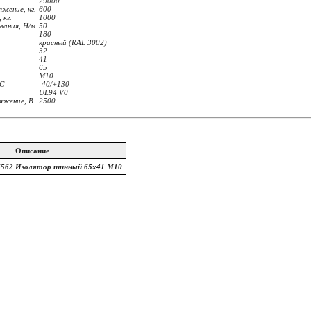
29000
жение, кг.
600
 кг.
1000
вания, Н/м
50
180
красный (RAL 3002)
32
41
65
M10
°С
-40/+130
UL94 V0
яжение, В
2500
Описание
6562 Изолятор шинный 65х41 М10