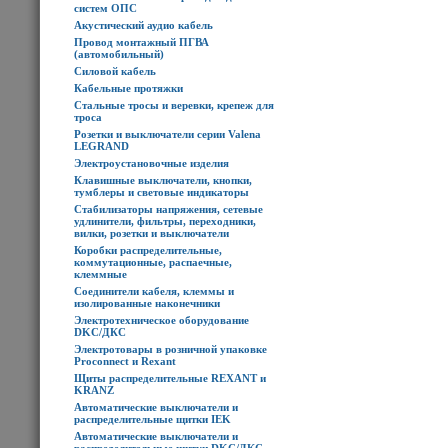
систем ОПС
Акустический аудио кабель
Провод монтажный ПГВА
(автомобильный)
Силовой кабель
Кабельные протяжки
Стальные тросы и веревки, крепеж для
троса
Розетки и выключатели серии Valena
LEGRAND
Электроустановочные изделия
Клавишные выключатели, кнопки,
тумблеры и световые индикаторы
Стабилизаторы напряжения, сетевые
удлинители, фильтры, переходники,
вилки, розетки и выключатели
Коробки распределительные,
коммутационные, распаечные,
клеммные
Соединители кабеля, клеммы и
изолированные наконечники
Электротехническое оборудование
DKC/ДКС
Электротовары в розничной упаковке
Proconnect и Rexant
Щиты распределительные REXANT и
KRANZ
Автоматические выключатели и
распределительные щитки IEK
Автоматические выключатели и