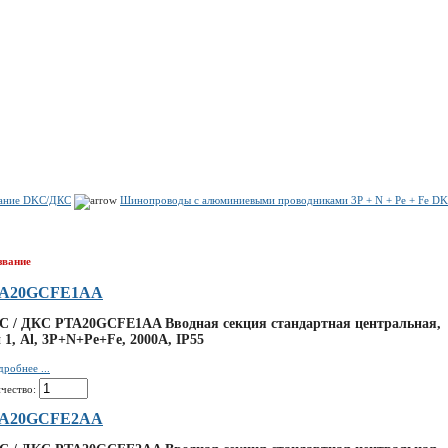
Показать корзину
Политика конфиденциальности
Политика cookie
вание DKC/ДКС
Шинопроводы с алюминиевыми проводниками 3P + N + Pe + Fe D
звание
A20GCFE1AA
C / ДКС PTA20GCFE1AA Вводная секция стандартная центральная,
 1, Al, 3P+N+Pe+Fe, 2000А, IP55
робнее ...
чество:
A20GCFE2AA