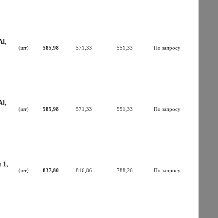
l,
(шт)
585,98
571,33
551,33
По запросу
l,
(шт)
585,98
571,33
551,33
По запросу
 1,
(шт)
837,80
816,86
788,26
По запросу