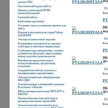
под
систем ОПС
Акустический аудио кабель
Под
Провод монтажный ПГВА
Коли
(автомобильный)
Силовой кабель
PT
Кабельные протяжки
Стальные тросы и веревки, крепеж для
DK
троса
под
Розетки и выключатели серии Valena
LEGRAND
Под
Электроустановочные изделия
Коли
Клавишные выключатели, кнопки,
тумблеры и световые индикаторы
PT
Стабилизаторы напряжения, сетевые
удлинители, фильтры, переходники,
вилки, розетки и выключатели
DKC
Коробки распределительные,
3P+
коммутационные, распаечные,
клеммные
Под
Соединители кабеля, клеммы и
изолированные наконечники
Коли
Электротехническое оборудование
DKC/ДКС
PT
Электротовары в розничной упаковке
Proconnect и Rexant
DKC
Щиты распределительные REXANT и
3P+
KRANZ
Автоматические выключатели и
Под
распределительные щитки IEK
Коли
Автоматические выключатели и