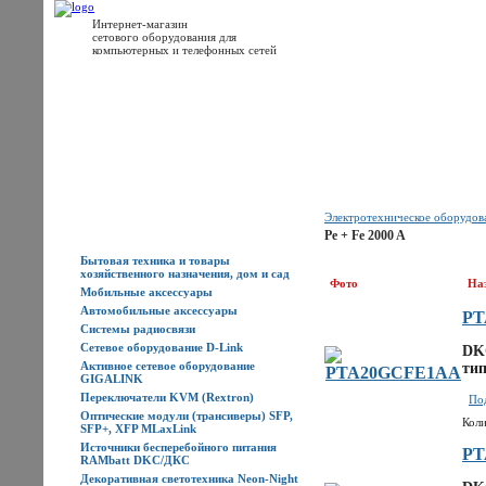
Интернет-магазин
сетового оборудования для
компьютерных и телефонных сетей
Главная
Каталог товаров
Новости
Доставка
Оплата
Контакты
Электротехническое оборудо
Каталог товаров
Pe + Fe 2000 A
Бытовая техника и товары
хозяйственного назначения, дом и сад
Фото
На
Мобильные аксессуары
Автомобильные аксессуары
PT
Системы радиосвязи
Сетевое оборудование D-Link
DK
Активное сетевое оборудование
тип
GIGALINK
Переключатели KVM (Rextron)
Под
Оптические модули (трансиверы) SFP,
Коли
SFP+, XFP MLaxLink
Источники бесперебойного питания
PT
RAMbatt DKC/ДКС
Декоративная светотехника Neon-Night