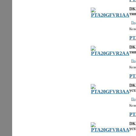
DKC
тип
Под
Коли
PT
DKC
тип
Под
Коли
PT
DKC
уст
Под
Коли
PT
DKC
уст