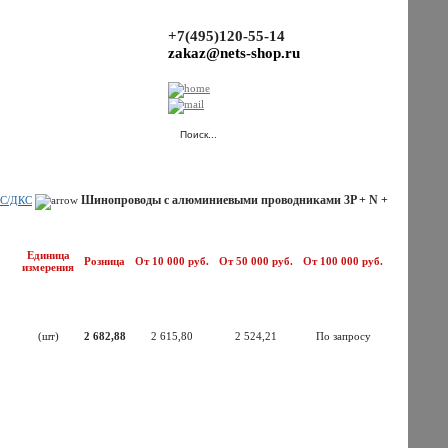
+7(495)120-55-14
zakaz@nets-shop.ru
(Ваша корзина пуста.)
Шинопроводы с алюминиевыми проводниками 3P + N +
KC/ДКС
Единица
Розница
От 10 000 руб.
От 50 000 руб.
От 100 000 руб.
измерения
(шт)
2 682,88
2 615,80
2 524,21
По запросу