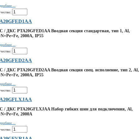
робнее ...
чество:
A20GFED1AA
 / ДКС PTA20GFED1AA Вводная секция стандартная, тип 1, Al,
N+Pe+Fe, 2000А, IP55
робнее ...
чество:
A20GFED2AA
 / ДКС PTA20GFED2AA Вводная секция спец. исполнение, тип 2, Al,
N+Pe+Fe, 2000А, IP55
робнее ...
чество:
A20GFLXJAA
C / ДКС PTA20GFLXJAA Набор гибких шин для подключения, Al,
+N+Pe+Fe, 2000А
робнее ...
чество:
A20GFVR1AA