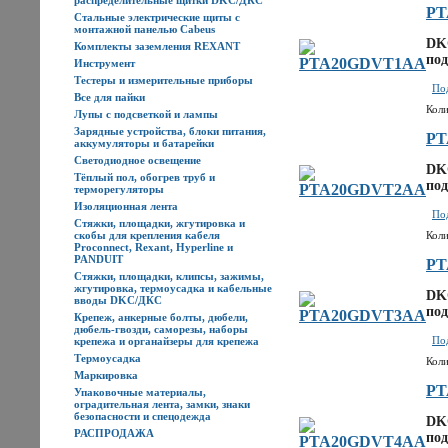
распределительные щитки DKC/ДКС
PT
Стальные электрические щиты с
монтажной панелью Cabeus
DK
Комплекты заземления REXANT
под
Инструмент
Тестеры и измерительные приборы
Под
Все для пайки
Коли
Лупы с подсветкой и лампы
Зарядные устройства, блоки питания,
PT
аккумуляторы и батарейки
Светодиодное освещение
DK
Тёплый пол, обогрев труб и
под
терморегуляторы
Изоляционная лента
Под
Стяжки, площадки, жгутировка и
скобы для крепления кабеля
Коли
Proconnect, Rexant, Hyperline и
PANDUIT
PT
Стяжки, площадки, клипсы, зажимы,
жгутировка, термоусадка и кабельные
DK
вводы DKC/ДКС
под
Крепеж, анкерные болты, дюбели,
дюбель-гвозди, саморезы, наборы
Под
крепежа и органайзеры для крепежа
Термоусадка
Коли
Маркировка
PT
Упаковочные материалы,
оградительная лента, замки, знаки
безопасности и спецодежда
DK
РАСПРОДАЖА
под