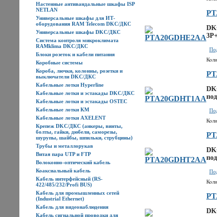
Настенные антивандальные шкафы ISP
NETLAN
PT
Универсальные шкафы для ИТ-
оборудования RAM Telecom DKC/ДКС
DKC
Универсальные шкафы DKC/ДКС
3P+
Система контроля микроклимата
RAMklima DKC/ДКС
Под
Блоки розеток и кабели питания
Коли
Коробные системы
Короба, лючки, колонны, розетки и
PT
выключатели DKC/ДКС
Кабельные лотки Hyperline
DK
Кабельные лотки и эстакады DKC/ДКС
под
Кабельные лотки и эстакады OSTEC
Кабельные лотки КМ
Под
Кабельные лотки AXELENT
Коли
Крепеж DKC/ДКС (анкеры, винты,
болты, гайки, дюбели, саморезы,
PT
шурупы, шайбы, шпильки, струбцины)
Трубы и металлорукав
DK
Витая пара UTP и FTP
под
Волоконно-оптический кабель
Коаксиальный кабель
Под
Кабель интерфейсный (RS-
Коли
422/485/232/Profi BUS)
Кабель для промышленных сетей
PT
(Industrial Ethernet)
Кабель для видеонаблюдения
DK
Кабель сигнальной проводки для