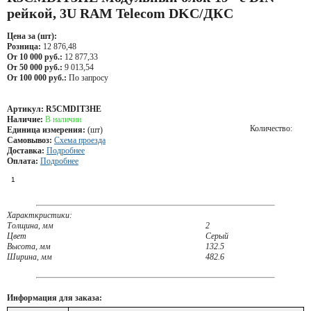
рейкой, 3U RAM Telecom DKC/ДКС
Цена за (шт):
Розница:
12 876,48
От 10 000 руб.:
12 877,33
От 50 000 руб.:
9 013,54
От 100 000 руб.:
По запросу
Артикул:
R5CMDIT3HE
Наличие:
В наличии
Количество:
Единица измерения:
(шт)
Самовывоз:
Схема проезда
Доставка:
Подробнее
Оплата:
Подробнее
Характкристики:
Толщина, мм
2
Цвет
Серый
Высота, мм
132.5
Ширина, мм
482.6
Информация для заказа: