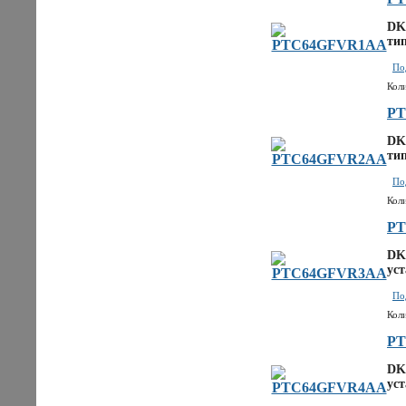
DK
тип
По
Кол
P
DK
тип
По
Кол
P
DK
уст
По
Кол
P
DK
уст