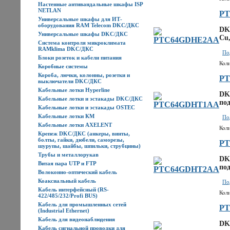
Настенные антивандальные шкафы ISP
NETLAN
P
Универсальные шкафы для ИТ-
оборудования RAM Telecom DKC/ДКС
DK
Универсальные шкафы DKC/ДКС
Cu,
Система контроля микроклимата
RAMklima DKC/ДКС
По
Блоки розеток и кабели питания
Кол
Коробные системы
Короба, лючки, колонны, розетки и
P
выключатели DKC/ДКС
Кабельные лотки Hyperline
DK
Кабельные лотки и эстакады DKC/ДКС
под
Кабельные лотки и эстакады OSTEC
Кабельные лотки КМ
По
Кабельные лотки AXELENT
Кол
Крепеж DKC/ДКС (анкеры, винты,
болты, гайки, дюбели, саморезы,
P
шурупы, шайбы, шпильки, струбцины)
Трубы и металлорукав
DK
Витая пара UTP и FTP
под
Волоконно-оптический кабель
Коаксиальный кабель
По
Кабель интерфейсный (RS-
Кол
422/485/232/Profi BUS)
Кабель для промышленных сетей
P
(Industrial Ethernet)
Кабель для видеонаблюдения
DK
Кабель сигнальной проводки для