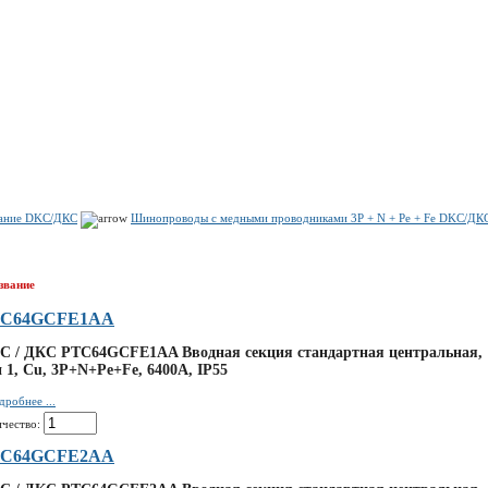
Показать корзину
Политика конфиденциальности
Политика cookie
вание DKC/ДКС
Шинопроводы с медными проводниками 3P + N + Pe + Fe DKC/ДК
звание
C64GCFE1AA
C / ДКС PTC64GCFE1AA Вводная секция стандартная центральная,
 1, Cu, 3P+N+Pe+Fe, 6400А, IP55
дробнее ...
ичество:
C64GCFE2AA