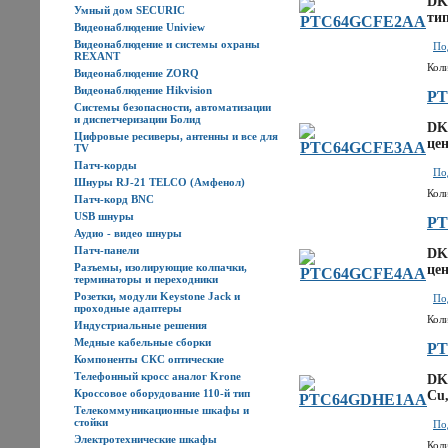
DK
Умный дом SECURIC
тип
Видеонаблюдение Uniview
Видеонаблюдение и системы охраны
По
REXANT
Кол
Видеонаблюдение ZORQ
Видеонаблюдение Hikvision
PT
Системы безопасности, автоматизации
и диспетчеризации Болид
DK
Цифровые ресиверы, антенны и все для
цен
TV
Патч-корды
По
Шнуры RJ-21 TELCO (Амфенол)
Кол
Патч-корд BNC
USB шнуры
PT
Аудио - видео шнуры
Патч-панели
DK
Разъемы, изолирующие колпачки,
цен
терминаторы и переходники
Розетки, модули Keystone Jack и
По
проходные адаптеры
Кол
Индустриальные решения
Медные кабельные сборки
P
Компоненты СКС оптические
Телефонный кросс аналог Krone
DK
Кроссовое оборудование 110-й тип
Cu,
Телекоммуникационные шкафы и
стойки
По
Электротехнические шкафы
Кол