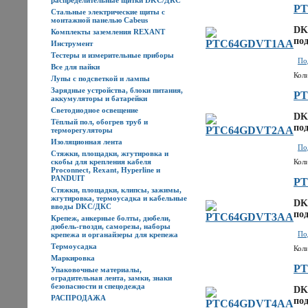
распределительные щитки DKC/ДКС
P
Стальные электрические щиты с
монтажной панелью Cabeus
DK
Комплекты заземления REXANT
под
Инструмент
Тестеры и измерительные приборы
По
Все для пайки
Кол
Лупы с подсветкой и лампы
Зарядные устройства, блоки питания,
P
аккумуляторы и батарейки
Светодиодное освещение
DK
Тёплый пол, обогрев труб и
под
терморегуляторы
Изоляционная лента
По
Стяжки, площадки, жгутировка и
скобы для крепления кабеля
Кол
Proconnect, Rexant, Hyperline и
PANDUIT
P
Стяжки, площадки, клипсы, зажимы,
жгутировка, термоусадка и кабельные
DK
вводы DKC/ДКС
под
Крепеж, анкерные болты, дюбели,
дюбель-гвозди, саморезы, наборы
По
крепежа и органайзеры для крепежа
Термоусадка
Кол
Маркировка
P
Упаковочные материалы,
оградительная лента, замки, знаки
безопасности и спецодежда
DK
РАСПРОДАЖА
под