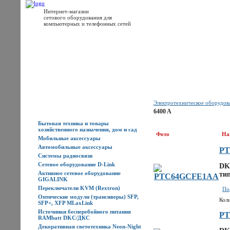
Интернет-магазин
сетового оборудования для
компьютерных и телефонных сетей
Главная
Каталог товаров
Новости
Доставка
Оплата
Контакты
Электротехническое оборудо
Каталог товаров
6400 A
Бытовая техника и товары
хозяйственного назначения, дом и сад
Фото
На
Мобильные аксессуары
Автомобильные аксессуары
PT
Системы радиосвязи
Сетевое оборудование D-Link
DK
Активное сетевое оборудование
тип
GIGALINK
Переключатели KVM (Rextron)
По
Оптические модули (трансиверы) SFP,
Кол
SFP+, XFP MLaxLink
Источники бесперебойного питания
PT
RAMbatt DKC/ДКС
Декоративная светотехника Neon-Night