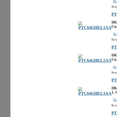
По
Кол
P
DK
Cu,
По
Кол
P
DK
Cu,
По
Кол
P
DK
1, 
По
Кол
P