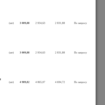
(шт)
3 009,88
2 934,63
2 831,88
По запросу
(шт)
3 009,88
2 934,63
2 831,88
По запросу
п
(шт)
4 989,82
4 865,07
4 694,72
По запросу