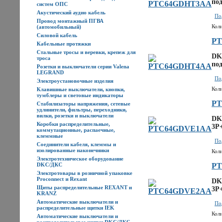
под
систем ОПС
Акустический аудио кабель
По
Провод монтажный ПГВА
Кол
(автомобильный)
Силовой кабель
P
Кабельные протяжки
Стальные тросы и веревки, крепеж для
DK
троса
под
Розетки и выключатели серии Valena
LEGRAND
По
Электроустановочные изделия
Кол
Клавишные выключатели, кнопки,
тумблеры и световые индикаторы
P
Стабилизаторы напряжения, сетевые
удлинители, фильтры, переходники,
вилки, розетки и выключатели
DK
Коробки распределительные,
3P
коммутационные, распаечные,
клеммные
По
Соединители кабеля, клеммы и
изолированные наконечники
Кол
Электротехническое оборудование
DKC/ДКС
P
Электротовары в розничной упаковке
Proconnect и Rexant
DK
Щиты распределительные REXANT и
3P
KRANZ
Автоматические выключатели и
По
распределительные щитки IEK
Кол
Автоматические выключатели и