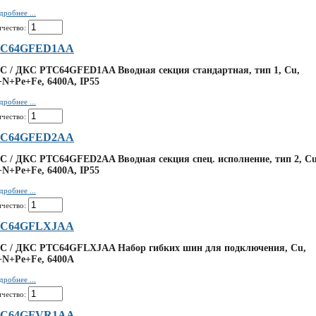
дробнее ...
ичество:
C64GFED1AA
C / ДКС PTC64GFED1AA Вводная секция стандартная, тип 1, Cu,
+N+Pe+Fe, 6400А, IP55
дробнее ...
ичество:
C64GFED2AA
C / ДКС PTC64GFED2AA Вводная секция спец. исполнение, тип 2, Cu
+N+Pe+Fe, 6400А, IP55
дробнее ...
ичество:
C64GFLXJAA
C / ДКС PTC64GFLXJAA Набор гибких шин для подключения, Cu,
+N+Pe+Fe, 6400А
дробнее ...
ичество:
TC64GFVR1AA