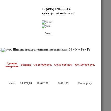
+7(495)120-55-14
zakaz@nets-shop.ru
(Ваша корзина пуста.)
Шинопроводы с медными проводниками 3P + N + Pe + Fe
С
Единица
Розница
От 10 000 руб.
От 50 000 руб.
От 100 000 руб.
измерения
(шт)
10 279,18
10 022,20
9 671,27
По запросу