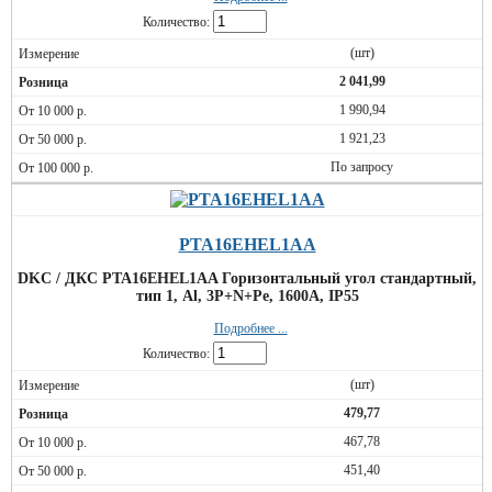
Количество:
(шт)
2 041,99
1 990,94
1 921,23
По запросу
PTA16EHEL1AA
DKC / ДКС PTA16EHEL1AA Горизонтальный угол стандартный,
тип 1, Al, 3P+N+Pe, 1600А, IP55
Подробнее ...
Количество:
(шт)
479,77
467,78
451,40