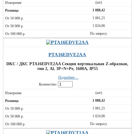
(шт)
1 088,42
1 061,21
1 024,06
По запросу
PTA16EDVE2AA
DKC / ДКС PTA16EDVE2AA Секция вертикальная Z-образная,
тип 2, Al, 3P+N+Pe, 1600А, IP55
Подробнее ...
Количество:
(шт)
1 088,42
1 061,21
1 024,06
По запросу