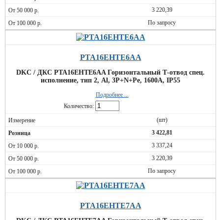
3 220,39
По запросу
PTA16EHTE6AA
DKC / ДКС PTA16EHTE6AA Горизонтальный Т-отвод спец.
исполнение, тип 2, Al, 3P+N+Pe, 1600А, IP55
Подробнее ...
Количество:
(шт)
3 422,81
3 337,24
3 220,39
По запросу
PTA16EHTE7AA