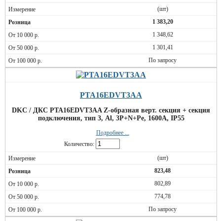
(шт)
1 383,20
1 348,62
1 301,41
По запросу
PTA16EDVT3AA
DKC / ДКС PTA16EDVT3AA Z-образная верт. секция + секция
подключения, тип 3, Al, 3P+N+Pe, 1600А, IP55
Подробнее ...
Количество:
(шт)
823,48
802,89
774,78
По запросу