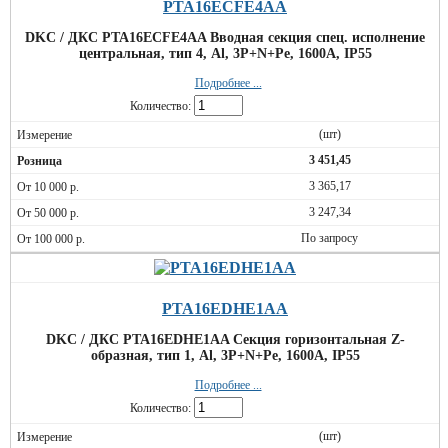
PTA16ECFE4AA
DKC / ДКС PTA16ECFE4AA Вводная секция спец. исполнение
центральная, тип 4, Al, 3P+N+Pe, 1600А, IP55
Подробнее ...
Количество:
(шт)
3 451,45
3 365,17
3 247,34
По запросу
PTA16EDHE1AA
DKC / ДКС PTA16EDHE1AA Секция горизонтальная Z-
образная, тип 1, Al, 3P+N+Pe, 1600А, IP55
Подробнее ...
Количество:
(шт)