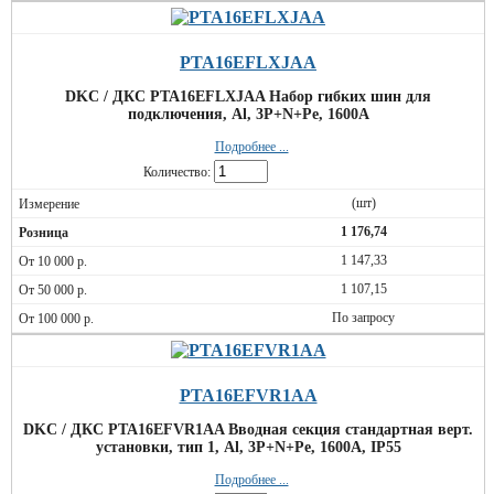
PTA16EFLXJAA
DKC / ДКС PTA16EFLXJAA Набор гибких шин для
подключения, Al, 3P+N+Pe, 1600А
Подробнее ...
Количество:
(шт)
1 176,74
1 147,33
1 107,15
По запросу
PTA16EFVR1AA
DKC / ДКС PTA16EFVR1AA Вводная секция стандартная верт.
установки, тип 1, Al, 3P+N+Pe, 1600А, IP55
Подробнее ...