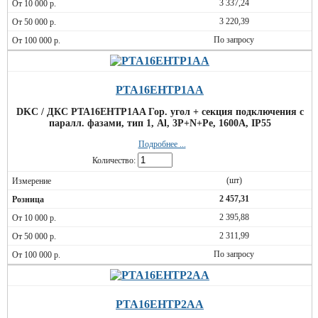
3 337,24
3 220,39
По запросу
PTA16EHTP1AA
DKC / ДКС PTA16EHTP1AA Гор. угол + секция подключения с
паралл. фазами, тип 1, Al, 3P+N+Pe, 1600А, IP55
Подробнее ...
Количество:
(шт)
2 457,31
2 395,88
2 311,99
По запросу
PTA16EHTP2AA