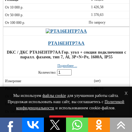
1 426,58
1 376,63
По запросу
PTA16EHTP7AA
DKC / ДКС PTA16EHTP7AA Гор. угол + секция подключения с
паралл. фазами, тип 7, Al, 3P+N+Pe, 1600А, IP55
Подробнее ...
Количество:
(шт)
1 463,16
x
Мы используем
файлы cookie
для улучшения работы сайта.
1 426,58
Продолжая использовать наш сайт, вы соглашаетесь с
Политикой
1 376,63
конфиденциальности
и использованием cookie-файлов.
По запросу
Принять