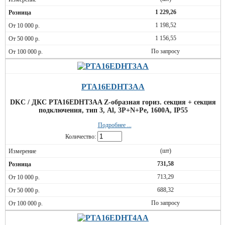
1 229,26
1 198,52
1 156,55
По запросу
PTA16EDHT3AA
DKC / ДКС PTA16EDHT3AA Z-образная гориз. секция + секция
подключения, тип 3, Al, 3P+N+Pe, 1600А, IP55
Подробнее ...
Количество:
(шт)
731,58
713,29
688,32
По запросу