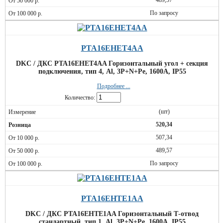
489,57
По запросу
PTA16EHET4AA
DKC / ДКС PTA16EHET4AA Горизонтальный угол + секция
подключения, тип 4, Al, 3P+N+Pe, 1600А, IP55
Подробнее ...
Количество:
(шт)
520,34
507,34
489,57
По запросу
PTA16EHTE1AA
DKC / ДКС PTA16EHTE1AA Горизонтальный Т-отвод
стандартный, тип 1, Al, 3P+N+Pe, 1600А, IP55