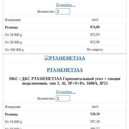
Подробнее ...
Количество:
(шт)
874,80
852,93
823,06
По запросу
PTA16EHET3AA
DKC / ДКС PTA16EHET3AA Горизонтальный угол + секция
подключения, тип 3, Al, 3P+N+Pe, 1600А, IP55
Подробнее ...
Количество:
(шт)
520,34
507,34