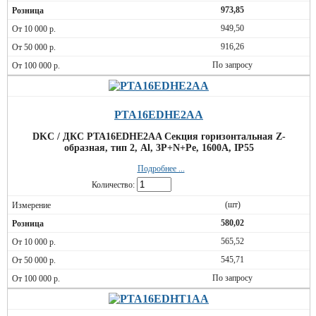
973,85
949,50
916,26
По запросу
PTA16EDHE2AA
DKC / ДКС PTA16EDHE2AA Секция горизонтальная Z-
образная, тип 2, Al, 3P+N+Pe, 1600А, IP55
Подробнее ...
Количество:
(шт)
580,02
565,52
545,71
По запросу