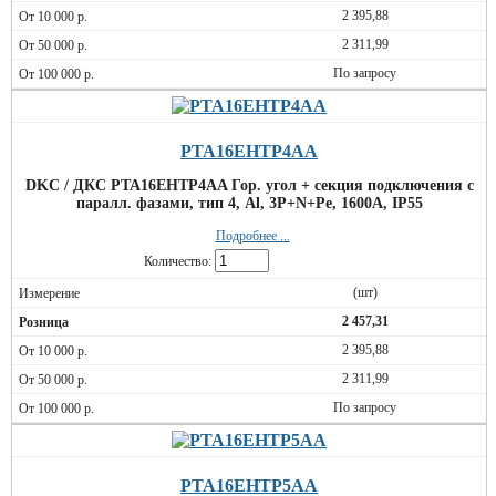
2 395,88
2 311,99
По запросу
PTA16EHTP4AA
DKC / ДКС PTA16EHTP4AA Гор. угол + секция подключения с
паралл. фазами, тип 4, Al, 3P+N+Pe, 1600А, IP55
Подробнее ...
Количество:
(шт)
2 457,31
2 395,88
2 311,99
По запросу
PTA16EHTP5AA