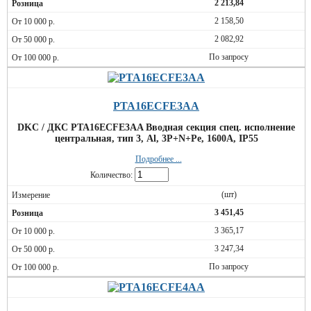
2 213,84
2 158,50
2 082,92
По запросу
PTA16ECFE3AA
DKC / ДКС PTA16ECFE3AA Вводная секция спец. исполнение
центральная, тип 3, Al, 3P+N+Pe, 1600А, IP55
Подробнее ...
Количество:
(шт)
3 451,45
3 365,17
3 247,34
По запросу