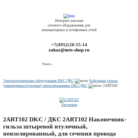
Интернет-магазин
сетового оборудования для
компьютерных и телефонных сетей
+7(495)120-55-14
zakaz@nets-shop.ru
Электротехническое оборудование DKC/ДКС
Кабельные гильзы
(наконечники втулочные) неизолированные DKC/ДКС
2ART102
Увеличить
2ART102 DKC / ДКС 2ART102 Наконечник-
гильза штыревой втулочный,
неизолированный, для сечения провода