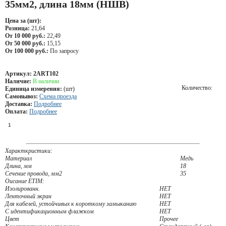
35мм2, длина 18мм (НШВ)
Цена за (шт):
Розница:
21,64
От 10 000 руб.:
22,49
От 50 000 руб.:
15,15
От 100 000 руб.:
По запросу
Артикул:
2ART102
Наличие:
В наличии
Количество:
Единица измерения:
(шт)
Самовывоз:
Схема проезда
Доставка:
Подробнее
Оплата:
Подробнее
Характкристики:
Материал
Медь
Длина, мм
18
Сечение провода, мм2
35
Оисание ETIM:
Изолированн.
НЕТ
Ленточный экран
НЕТ
Для кабелей, устойчивых к короткому замыканию
НЕТ
С идентификационным флажком
НЕТ
Цвет
Прочее