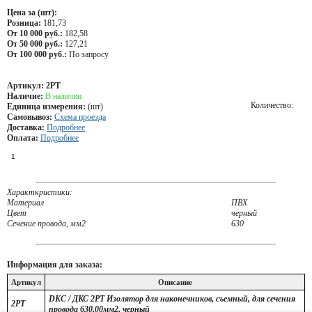
Цена за (шт):
Розница:
181,73
От 10 000 руб.:
182,58
От 50 000 руб.:
127,21
От 100 000 руб.:
По запросу
Артикул:
2PT
Наличие:
В наличии
Количество:
Единица измерения:
(шт)
Самовывоз:
Схема проезда
Доставка:
Подробнее
Оплата:
Подробнее
Характкристики:
Материал
ПВХ
Цвет
черный
Сечение провода, мм2
630
Информация для заказа:
Артикул
Описание
DKC / ДКС 2PT Изолятор для наконечников, съемный, для сечения
2PT
провода 630,00мм2, черный