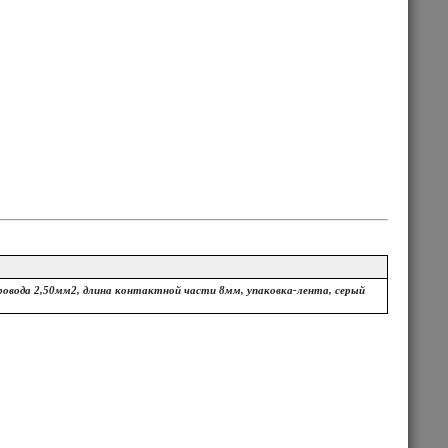
ровода 2,50мм2, длина контактной части 8мм, упаковка-лента, серый