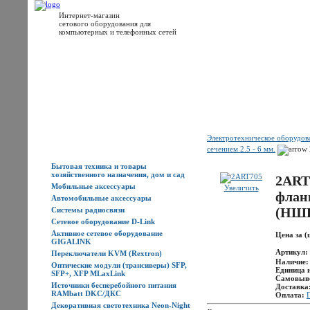
Интернет-магазин
сетового оборудования для
компьютерных и телефонных сетей
Главная
Каталог товаров
Новости
Доставка
Оплата
Контакты
Электротехническое оборудо
Каталог товаров
сечением 2.5 - 6 мм.
Бытовая техника и товары
хозяйственного назначения, дом и сад
2ART
Мобильные аксессуары
Увеличить
фланц
Автомобильные аксессуары
(НШ
Системы радиосвязи
Сетевое оборудование D-Link
Активное сетевое оборудование
Цена за (
GIGALINK
Артикул:
Переключатели KVM (Rextron)
Наличие
Оптические модули (трансиверы) SFP,
Единица 
SFP+, XFP MLaxLink
Самовыв
Источники бесперебойного питания
Доставка
RAMbatt DKC/ДКС
Оплата:
Декоративная светотехника Neon-Night