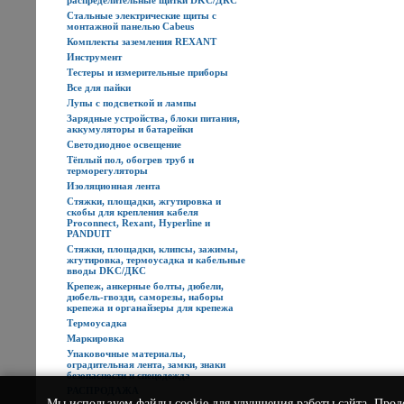
распределительные щитки DKC/ДКС
Стальные электрические щиты с
монтажной панелью Cabeus
Комплекты заземления REXANT
Инструмент
Тестеры и измерительные приборы
Все для пайки
Лупы с подсветкой и лампы
Зарядные устройства, блоки питания,
аккумуляторы и батарейки
Светодиодное освещение
Тёплый пол, обогрев труб и
терморегуляторы
Изоляционная лента
Стяжки, площадки, жгутировка и
скобы для крепления кабеля
Proconnect, Rexant, Hyperline и
PANDUIT
Стяжки, площадки, клипсы, зажимы,
жгутировка, термоусадка и кабельные
вводы DKC/ДКС
Крепеж, анкерные болты, дюбели,
дюбель-гвозди, саморезы, наборы
крепежа и органайзеры для крепежа
Термоусадка
Маркировка
Упаковочные материалы,
оградительная лента, замки, знаки
безопасности и спецодежда
РАСПРОДАЖА
Мы используем
файлы cookie
для улучшения работы сайта. Прод