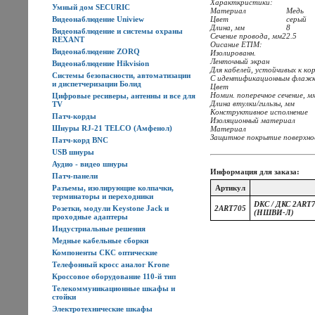
Характкристики:
Умный дом SECURIC
Материал
Медь
Видеонаблюдение Uniview
Цвет
серый
Длина, мм
8
Видеонаблюдение и системы охраны
Сечение провода, мм2
2.5
REXANT
Оисание ETIM:
Видеонаблюдение ZORQ
Изолированн.
Ленточный экран
Видеонаблюдение Hikvision
Для кабелей, устойчивых к к
Системы безопасности, автоматизации
С идентификационным флаж
и диспетчеризации Болид
Цвет
Номин. поперечное сечение, м
Цифровые ресиверы, антенны и все для
Длина втулки/гильзы, мм
TV
Конструктивное исполнение
Патч-корды
Изоляционный материал
Шнуры RJ-21 TELCO (Амфенол)
Материал
Защитное покрытие поверхн
Патч-корд BNC
USB шнуры
Аудио - видео шнуры
Информация для заказа:
Патч-панели
Разъемы, изолирующие колпачки,
Артикул
терминаторы и переходники
DKC / ДКС 2ART7
Розетки, модули Keystone Jack и
2ART705
(НШВИ-Л)
проходные адаптеры
Индустриальные решения
Медные кабельные сборки
Компоненты СКС оптические
Телефонный кросс аналог Krone
Кроссовое оборудование 110-й тип
Телекоммуникационные шкафы и
стойки
Электротехнические шкафы