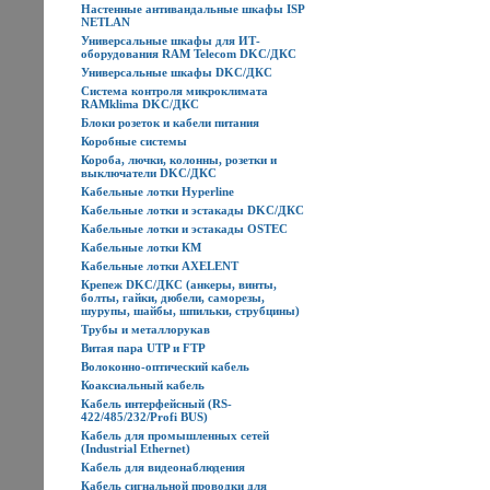
Настенные антивандальные шкафы ISP
NETLAN
Универсальные шкафы для ИТ-
оборудования RAM Telecom DKC/ДКС
Универсальные шкафы DKC/ДКС
Система контроля микроклимата
RAMklima DKC/ДКС
Блоки розеток и кабели питания
Коробные системы
Короба, лючки, колонны, розетки и
выключатели DKC/ДКС
Кабельные лотки Hyperline
Кабельные лотки и эстакады DKC/ДКС
Кабельные лотки и эстакады OSTEC
Кабельные лотки КМ
Кабельные лотки AXELENT
Крепеж DKC/ДКС (анкеры, винты,
болты, гайки, дюбели, саморезы,
шурупы, шайбы, шпильки, струбцины)
Трубы и металлорукав
Витая пара UTP и FTP
Волоконно-оптический кабель
Коаксиальный кабель
Кабель интерфейсный (RS-
422/485/232/Profi BUS)
Кабель для промышленных сетей
(Industrial Ethernet)
Кабель для видеонаблюдения
Кабель сигнальной проводки для