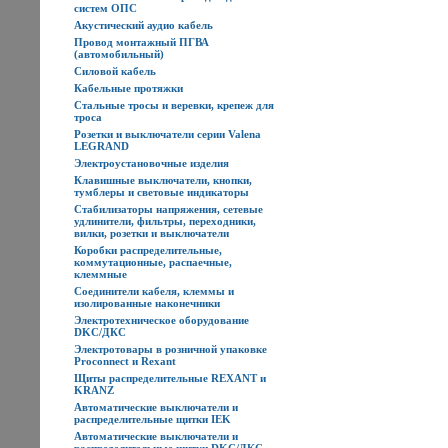
систем ОПС
Акустический аудио кабель
Провод монтажный ПГВА
(автомобильный)
Силовой кабель
Кабельные протяжки
Стальные тросы и веревки, крепеж для
троса
Розетки и выключатели серии Valena
LEGRAND
Электроустановочные изделия
Клавишные выключатели, кнопки,
тумблеры и световые индикаторы
Стабилизаторы напряжения, сетевые
удлинители, фильтры, переходники,
вилки, розетки и выключатели
Коробки распределительные,
коммутационные, распаечные,
клеммные
Соединители кабеля, клеммы и
изолированные наконечники
Электротехническое оборудование
DKC/ДКС
Электротовары в розничной упаковке
Proconnect и Rexant
Щиты распределительные REXANT и
KRANZ
Автоматические выключатели и
распределительные щитки IEK
Автоматические выключатели и