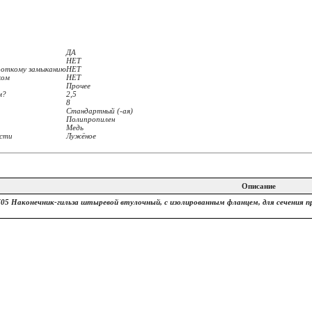
ДА
НЕТ
ороткому замыканию
НЕТ
ком
НЕТ
Прочее
м?
2,5
8
Стандартный (-ая)
Полипропилен
Медь
ости
Лужёное
Описание
05 Наконечник-гильза штыревой втулочный, с изолированным фланцем, для сечения п