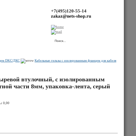
+7(495)120-55-14
zakaz@nets-shop.ru
(Ваша корзина пуста.)
нцем DKC/ДКС
Кабельные гильзы с изолированным фланцем для кабеля
ыревой втулочный, с изолированным
тной части 8мм, упаковка-лента, серый
.:
0,00