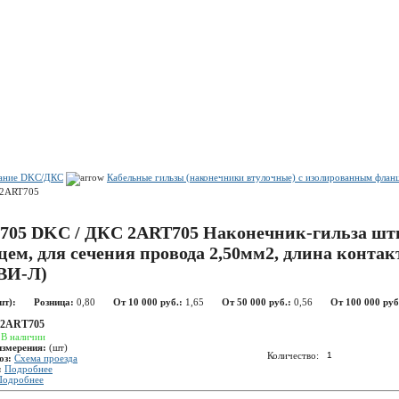
Показать корзину
Политика конфиденциальности
Политика cookie
вание DKC/ДКС
Кабельные гильзы (наконечники втулочные) с изолированным фла
2ART705
705 DKC / ДКС 2ART705 Наконечник-гильза шт
ем, для сечения провода 2,50мм2, длина контак
ВИ-Л)
шт):
Розница:
0,80
От 10 000 руб.:
1,65
От 50 000 руб.:
0,56
От 100 000 руб
2ART705
:
В наличии
измерения:
(шт)
Количество:
оз:
Схема проезда
:
Подробнее
Подробнее