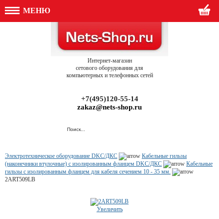
МЕНЮ
Интернет-магазин
сетового оборудования для
компьютерных и телефонных сетей
+7(495)120-55-14
zakaz@nets-shop.ru
Электротехническое оборудование DKC/ДКС
Кабельные гильзы
(наконечники втулочные) с изолированным фланцем DKC/ДКС
Кабельные
гильзы с изолированным фланцем для кабеля сечением 10 - 35 мм.
2ART509LB
Увеличить