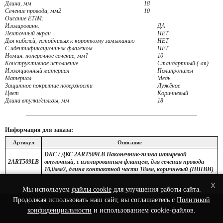
Длина, мм
18
Сечение провода, мм2
10
Оисание ETIM:
Изолированн.
ДА
Ленточный экран
НЕТ
Для кабелей, устойчивых к короткому замыканию
НЕТ
С идентификационным флажком
НЕТ
Номин. поперечное сечение, мм?
10
Конструктивное исполнение
Стандартный (-ая)
Изоляционный материал
Полипропилен
Материал
Медь
Защитное покрытие поверхности
Лужёное
Цвет
Коричневый
Длина втулки/гильзы, мм
18
Информация для заказа:
Артикул
Описание
DKC / ДКС 2ART509LB Наконечник-гильза штыревой
2ART509LB
втулочный, с изолированным фланцем, для сечения провода
10,0мм2, длина контактной части 18мм, коричневый (НШВИ)
x
Мы используем
файлы cookie
для улучшения работы сайта.
Продолжая использовать наш сайт, вы соглашаетесь с
Политикой
© 2022 Интернет-Магазин сетевого оборудования - Nets-Shop.ru.
конфиденциальности
и использованием cookie-файлов.