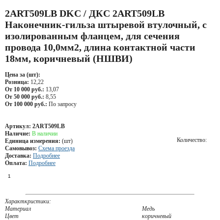
2ART509LB DKC / ДКС 2ART509LB
Наконечник-гильза штыревой втулочный, с
изолированным фланцем, для сечения
провода 10,0мм2, длина контактной части
18мм, коричневый (НШВИ)
Цена за (шт):
Розница:
12,22
От 10 000 руб.:
13,07
От 50 000 руб.:
8,55
От 100 000 руб.:
По запросу
Артикул:
2ART509LB
Наличие:
В наличии
Количество:
Единица измерения:
(шт)
Самовывоз:
Схема проезда
Доставка:
Подробнее
Оплата:
Подробнее
Характкристики:
Материал
Медь
Цвет
коричневый