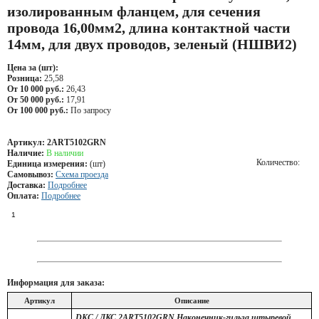
изолированным фланцем, для сечения
провода 16,00мм2, длина контактной части
14мм, для двух проводов, зеленый (НШВИ2)
Цена за (шт):
Розница:
25,58
От 10 000 руб.:
26,43
От 50 000 руб.:
17,91
От 100 000 руб.:
По запросу
Артикул:
2ART5102GRN
Наличие:
В наличии
Количество:
Единица измерения:
(шт)
Самовывоз:
Схема проезда
Доставка:
Подробнее
Оплата:
Подробнее
Информация для заказа:
Артикул
Описание
DKC / ДКС 2ART5102GRN Наконечник-гильза штыревой