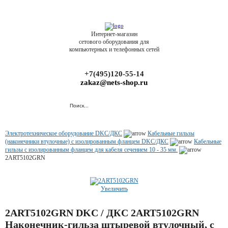
Интернет-магазин
сетового оборудования для
компьютерных и телефонных сетей
+7(495)120-55-14
zakaz@nets-shop.ru
Электротехническое оборудование DKC/ДКС
Кабельные гильзы
(наконечники втулочные) с изолированным фланцем DKC/ДКС
Кабельные
гильзы с изолированным фланцем для кабеля сечением 10 - 35 мм.
2ART5102GRN
Увеличить
2ART5102GRN DKC / ДКС 2ART5102GRN
Наконечник-гильза штыревой втулочный, с