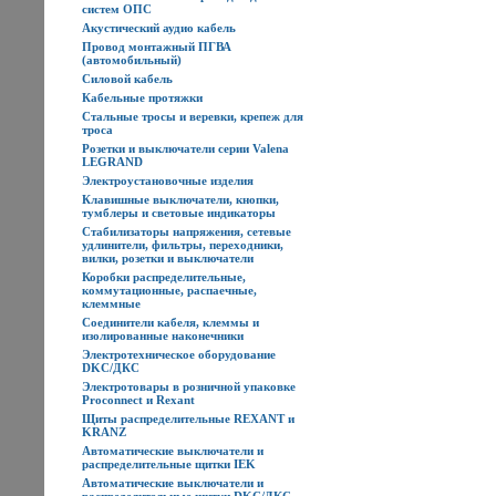
систем ОПС
Акустический аудио кабель
Провод монтажный ПГВА
(автомобильный)
Силовой кабель
Кабельные протяжки
Стальные тросы и веревки, крепеж для
троса
Розетки и выключатели серии Valena
LEGRAND
Электроустановочные изделия
Клавишные выключатели, кнопки,
тумблеры и световые индикаторы
Стабилизаторы напряжения, сетевые
удлинители, фильтры, переходники,
вилки, розетки и выключатели
Коробки распределительные,
коммутационные, распаечные,
клеммные
Соединители кабеля, клеммы и
изолированные наконечники
Электротехническое оборудование
DKC/ДКС
Электротовары в розничной упаковке
Proconnect и Rexant
Щиты распределительные REXANT и
KRANZ
Автоматические выключатели и
распределительные щитки IEK
Автоматические выключатели и