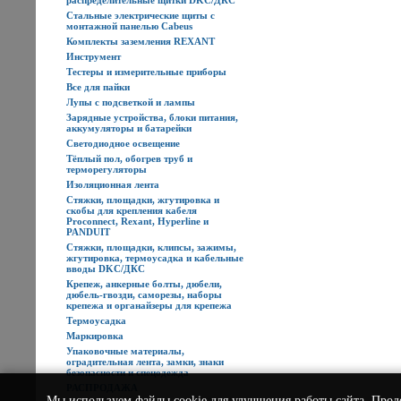
распределительные щитки DKC/ДКС
Стальные электрические щиты с
монтажной панелью Cabeus
Комплекты заземления REXANT
Инструмент
Тестеры и измерительные приборы
Все для пайки
Лупы с подсветкой и лампы
Зарядные устройства, блоки питания,
аккумуляторы и батарейки
Светодиодное освещение
Тёплый пол, обогрев труб и
терморегуляторы
Изоляционная лента
Стяжки, площадки, жгутировка и
скобы для крепления кабеля
Proconnect, Rexant, Hyperline и
PANDUIT
Стяжки, площадки, клипсы, зажимы,
жгутировка, термоусадка и кабельные
вводы DKC/ДКС
Крепеж, анкерные болты, дюбели,
дюбель-гвозди, саморезы, наборы
крепежа и органайзеры для крепежа
Термоусадка
Маркировка
Упаковочные материалы,
оградительная лента, замки, знаки
безопасности и спецодежда
РАСПРОДАЖА
Мы используем
файлы cookie
для улучшения работы сайта. Прод