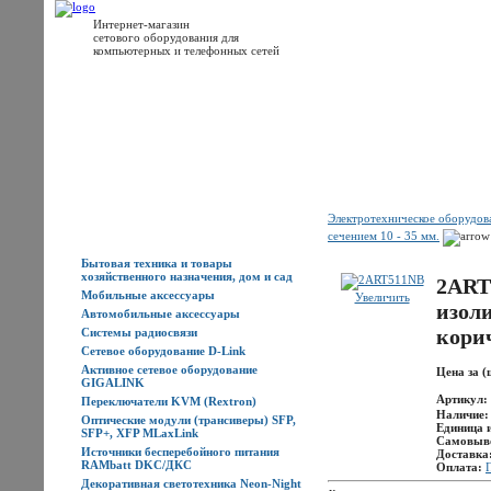
Интернет-магазин
сетового оборудования для
компьютерных и телефонных сетей
Главная
Каталог товаров
Новости
Доставка
Оплата
Контакты
Электротехническое оборудо
Каталог товаров
сечением 10 - 35 мм.
Бытовая техника и товары
хозяйственного назначения, дом и сад
2ART
Мобильные аксессуары
Увеличить
изол
Автомобильные аксессуары
кори
Системы радиосвязи
Сетевое оборудование D-Link
Активное сетевое оборудование
Цена за (
GIGALINK
Артикул:
Переключатели KVM (Rextron)
Наличие
Оптические модули (трансиверы) SFP,
Единица 
SFP+, XFP MLaxLink
Самовыв
Источники бесперебойного питания
Доставка
RAMbatt DKC/ДКС
Оплата:
Декоративная светотехника Neon-Night