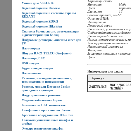
Характкристики:
Умный дом SECURIC
Материал
Медь
Видеонаблюдение Uniview
Цвет
коричне
Длина, мм
16
Видеонаблюдение и системы охраны
Сечение провода, мм2
25
REXANT
Оисание ETIM:
Видеонаблюдение ZORQ
Изолированн.
Ленточный экран
Видеонаблюдение Hikvision
Для кабелей, устойчивых к к
Системы безопасности, автоматизации
С идентификационным флаж
и диспетчеризации Болид
Длина втулки/гильзы, мм
Номин. поперечное сечение, м
Цифровые ресиверы, антенны и все для
Конструктивное исполнение
TV
Изоляционный материал
Патч-корды
Материал
Шнуры RJ-21 TELCO (Амфенол)
Защитное покрытие поверхн
Цвет
Патч-корд BNC
USB шнуры
Аудио - видео шнуры
Информация для заказа:
Патч-панели
Разъемы, изолирующие колпачки,
Артикул
терминаторы и переходники
DKC / ДКС 2A
Розетки, модули Keystone Jack и
2ART511NB
(НШВИ)
проходные адаптеры
Индустриальные решения
Медные кабельные сборки
Компоненты СКС оптические
Телефонный кросс аналог Krone
Кроссовое оборудование 110-й тип
Телекоммуникационные шкафы и
стойки
Электротехнические шкафы