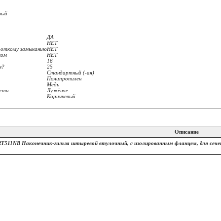
вый
ДА
НЕТ
ороткому замыканию
НЕТ
ком
НЕТ
16
м?
25
Стандартный (-ая)
Полипропилен
Медь
ости
Лужёное
Коричневый
Описание
RT511NB Наконечник-гильза штыревой втулочный, с изолированным фланцем, для сече