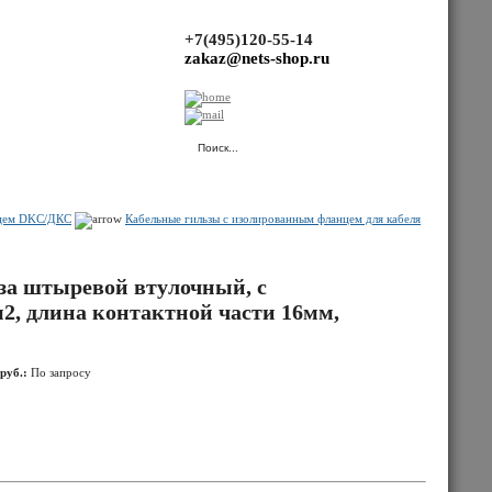
+7(495)120-55-14
zakaz@nets-shop.ru
(Ваша корзина пуста.)
нцем DKC/ДКС
Кабельные гильзы с изолированным фланцем для кабеля
а штыревой втулочный, с
2, длина контактной части 16мм,
руб.:
По запросу