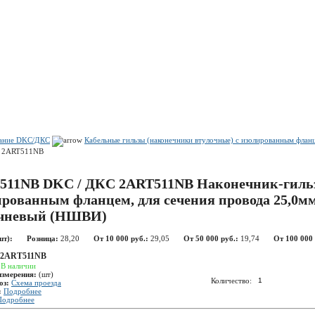
Показать корзину
Политика конфиденциальности
Политика cookie
вание DKC/ДКС
Кабельные гильзы (наконечники втулочные) с изолированным фла
2ART511NB
511NB DKC / ДКС 2ART511NB Наконечник-гильз
ированным фланцем, для сечения провода 25,0мм
чневый (НШВИ)
шт):
Розница:
28,20
От 10 000 руб.:
29,05
От 50 000 руб.:
19,74
От 100 000 
2ART511NB
:
В наличии
измерения:
(шт)
Количество:
оз:
Схема проезда
:
Подробнее
Подробнее