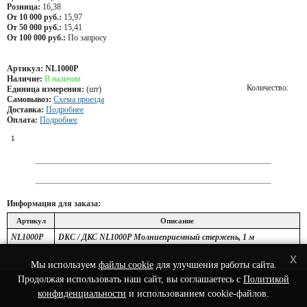
Розница:
16,38
От 10 000 руб.:
15,97
От 50 000 руб.:
15,41
От 100 000 руб.:
По запросу
Артикул:
NL1000P
Наличие:
В наличии
Количество:
Единица измерения:
(шт)
Самовывоз:
Схема проезда
Доставка:
Подробнее
Оплата:
Подробнее
Информация для заказа:
Артикул
Описание
NL1000P
DKC / ДКС NL1000P Молниеприемный стержень, 1 м
x
Мы используем
файлы cookie
для улучшения работы сайта.
Продолжая использовать наш сайт, вы соглашаетесь с
Политикой
© 2022 Интернет-Магазин сетевого оборудования - Nets-Shop.ru.
конфиденциальности
и использованием cookie-файлов.