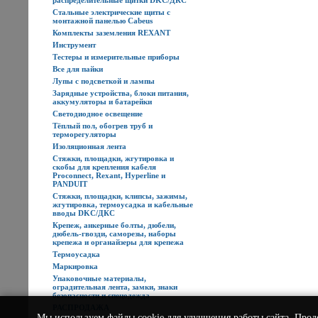
распределительные щитки DKC/ДКС
Стальные электрические щиты с
монтажной панелью Cabeus
Комплекты заземления REXANT
Инструмент
Тестеры и измерительные приборы
Все для пайки
Лупы с подсветкой и лампы
Зарядные устройства, блоки питания,
аккумуляторы и батарейки
Светодиодное освещение
Тёплый пол, обогрев труб и
терморегуляторы
Изоляционная лента
Стяжки, площадки, жгутировка и
скобы для крепления кабеля
Proconnect, Rexant, Hyperline и
PANDUIT
Стяжки, площадки, клипсы, зажимы,
жгутировка, термоусадка и кабельные
вводы DKC/ДКС
Крепеж, анкерные болты, дюбели,
дюбель-гвозди, саморезы, наборы
крепежа и органайзеры для крепежа
Термоусадка
Маркировка
Упаковочные материалы,
оградительная лента, замки, знаки
безопасности и спецодежда
РАСПРОДАЖА
Мы используем
файлы cookie
для улучшения работы сайта. Прод