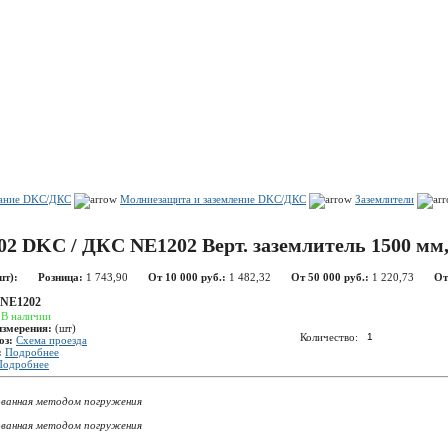
Показать корзину
Политика конфиденциальности
Политика cookie
вание DKC/ДКС
Молниезащита и заземление DKC/ДКС
Заземлители
02 DKC / ДКС NE1202 Верт. заземлитель 1500 мм
шт):
Розница:
1 743,90
От 10 000 руб.:
1 482,32
От 50 000 руб.:
1 220,73
От
NE1202
:
В наличии
измерения:
(шт)
Количество:
оз:
Схема проезда
:
Подробнее
Подробнее
ованная методом погружения
ованная методом погружения