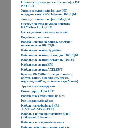
Настенные антивандальные шкафы ISP
NETLAN
Универсальные шкафы для ИТ-
оборудования RAM Telecom DKC/ДКС
Универсальные шкафы DKC/ДКС
Система контроля микроклимата
RAMklima DKC/ДКС
Блоки розеток и кабели питания
Коробные системы
Короба, лючки, колонны, розетки и
выключатели DKC/ДКС
Кабельные лотки Hyperline
Кабельные лотки и эстакады DKC/ДКС
Кабельные лотки и эстакады OSTEC
Кабельные лотки КМ
Кабельные лотки AXELENT
Крепеж DKC/ДКС (анкеры, винты,
болты, гайки, дюбели, саморезы,
шурупы, шайбы, шпильки, струбцины)
Трубы и металлорукав
Витая пара UTP и FTP
Волоконно-оптический кабель
Коаксиальный кабель
Кабель интерфейсный (RS-
422/485/232/Profi BUS)
Кабель для промышленных сетей
(Industrial Ethernet)
Кабель для видеонаблюдения
Кабель сигнальной проводки для