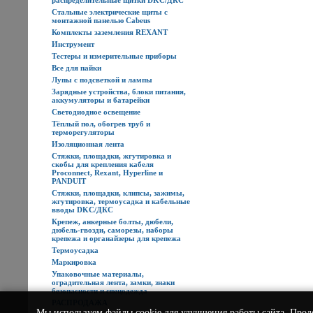
распределительные щитки DKC/ДКС
Стальные электрические щиты с
монтажной панелью Cabeus
Комплекты заземления REXANT
Инструмент
Тестеры и измерительные приборы
Все для пайки
Лупы с подсветкой и лампы
Зарядные устройства, блоки питания,
аккумуляторы и батарейки
Светодиодное освещение
Тёплый пол, обогрев труб и
терморегуляторы
Изоляционная лента
Стяжки, площадки, жгутировка и
скобы для крепления кабеля
Proconnect, Rexant, Hyperline и
PANDUIT
Стяжки, площадки, клипсы, зажимы,
жгутировка, термоусадка и кабельные
вводы DKC/ДКС
Крепеж, анкерные болты, дюбели,
дюбель-гвозди, саморезы, наборы
крепежа и органайзеры для крепежа
Термоусадка
Маркировка
Упаковочные материалы,
оградительная лента, замки, знаки
безопасности и спецодежда
РАСПРОДАЖА
Мы используем
файлы cookie
для улучшения работы сайта. Прод