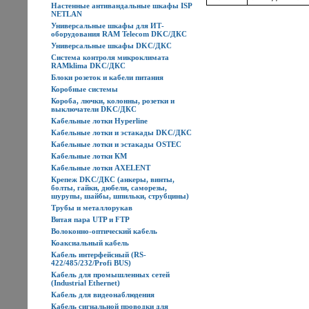
Настенные антивандальные шкафы ISP
NETLAN
Универсальные шкафы для ИТ-
оборудования RAM Telecom DKC/ДКС
Универсальные шкафы DKC/ДКС
Система контроля микроклимата
RAMklima DKC/ДКС
Блоки розеток и кабели питания
Коробные системы
Короба, лючки, колонны, розетки и
выключатели DKC/ДКС
Кабельные лотки Hyperline
Кабельные лотки и эстакады DKC/ДКС
Кабельные лотки и эстакады OSTEC
Кабельные лотки КМ
Кабельные лотки AXELENT
Крепеж DKC/ДКС (анкеры, винты,
болты, гайки, дюбели, саморезы,
шурупы, шайбы, шпильки, струбцины)
Трубы и металлорукав
Витая пара UTP и FTP
Волоконно-оптический кабель
Коаксиальный кабель
Кабель интерфейсный (RS-
422/485/232/Profi BUS)
Кабель для промышленных сетей
(Industrial Ethernet)
Кабель для видеонаблюдения
Кабель сигнальной проводки для