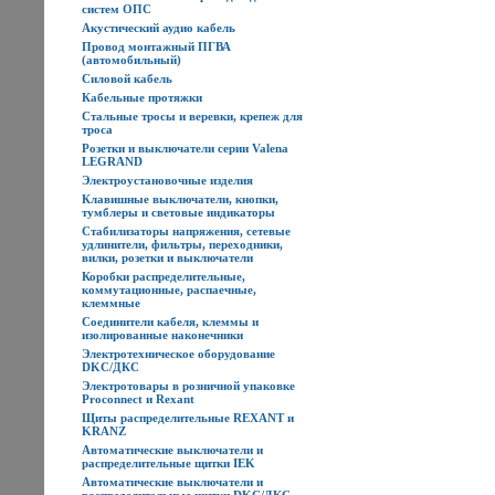
систем ОПС
Акустический аудио кабель
Провод монтажный ПГВА
(автомобильный)
Силовой кабель
Кабельные протяжки
Стальные тросы и веревки, крепеж для
троса
Розетки и выключатели серии Valena
LEGRAND
Электроустановочные изделия
Клавишные выключатели, кнопки,
тумблеры и световые индикаторы
Стабилизаторы напряжения, сетевые
удлинители, фильтры, переходники,
вилки, розетки и выключатели
Коробки распределительные,
коммутационные, распаечные,
клеммные
Соединители кабеля, клеммы и
изолированные наконечники
Электротехническое оборудование
DKC/ДКС
Электротовары в розничной упаковке
Proconnect и Rexant
Щиты распределительные REXANT и
KRANZ
Автоматические выключатели и
распределительные щитки IEK
Автоматические выключатели и