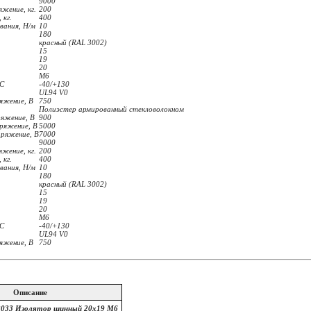
9000
жение, кг.
200
 кг.
400
вания, Н/м
10
180
красный (RAL 3002)
15
19
20
M6
°С
-40/+130
UL94 V0
яжение, В
750
Полиэстер армированный стекловолокном
ряжение, В
900
ряжение, В
5000
пряжение, В
7000
9000
жение, кг.
200
 кг.
400
вания, Н/м
10
180
красный (RAL 3002)
15
19
20
M6
°С
-40/+130
UL94 V0
яжение, В
750
Описание
2033 Изолятор шинный 20х19 М6