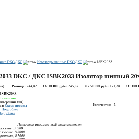
Показать корзину
Политика конфиденциальности
Политика cookie
вание DKC/ДКС
Изоляторы шинные DKC/ДКС
ISBK2033
2033 DKC / ДКС ISBK2033 Изолятор шинный 20
шт):
Розница:
244,82
От 10 000 руб.:
245,67
От 50 000 руб.:
171,38
От 100 
ISBK2033
:
В наличии
измерения:
(шт)
Количество:
оз:
Схема проезда
:
Подробнее
Подробнее
Полиэстер армированный стекловолокном
ряжение, В
900
ряжение, В
5000
пряжение, В
7000