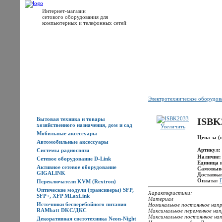
Интернет-магазин
сетового оборудования для
компьютерных и телефонных сетей
Главная
Каталог товаров
Новости
Доставка
Оплата
Контакты
Электротехническое оборудо
Каталог товаров
Бытовая техника и товары
ISBK
хозяйственного назначения, дом и сад
Увеличить
Мобильные аксессуары
Цена за (
Автомобильные аксессуары
Артикул:
Системы радиосвязи
Наличие
Сетевое оборудование D-Link
Единица 
Активное сетевое оборудование
Самовыв
GIGALINK
Доставка
Оплата:
Переключатели KVM (Rextron)
Оптические модули (трансиверы) SFP,
Характкристики:
SFP+, XFP MLaxLink
Материал
Источники бесперебойного питания
Номинальное постоянное нап
RAMbatt DKC/ДКС
Максимальное переменное нап
Максимальное постоянное на
Декоративная светотехника Neon-Night