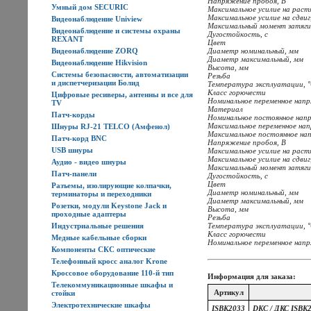
Напряжение пробоя, В
Умный дом SECURIC
Максимальное усилие на растя
Максимальное усилие на сдвиг,
Видеонаблюдение Uniview
Максимальный момент затяги
Видеонаблюдение и системы охраны
Дугостойкость, с
REXANT
Цвет
Видеонаблюдение ZORQ
Диаметр номинальный, мм
Диаметр максимальный, мм
Видеонаблюдение Hikvision
Высота, мм
Системы безопасности, автоматизации
Резьба
и диспетчеризации Болид
Температура эксплуатации, 
Класс горючести
Цифровые ресиверы, антенны и все для
Номинальное переменное напр
TV
Материал
Патч-корды
Номинальное постоянное нап
Максимальное переменное нап
Шнуры RJ-21 TELCO (Амфенол)
Максимальное постоянное на
Патч-корд BNC
Напряжение пробоя, В
USB шнуры
Максимальное усилие на растя
Максимальное усилие на сдвиг,
Аудио - видео шнуры
Максимальный момент затяги
Патч-панели
Дугостойкость, с
Цвет
Разъемы, изолирующие колпачки,
Диаметр номинальный, мм
терминаторы и переходники
Диаметр максимальный, мм
Розетки, модули Keystone Jack и
Высота, мм
проходные адаптеры
Резьба
Индустриальные решения
Температура эксплуатации, 
Класс горючести
Медные кабельные сборки
Номинальное переменное напр
Компоненты СКС оптические
Телефонный кросс аналог Krone
Кроссовое оборудование 110-й тип
Информация для заказа:
Телекоммуникационные шкафы и
Артикул
стойки
Электротехнические шкафы
ISBK2033
DKC / ДКС ISBK