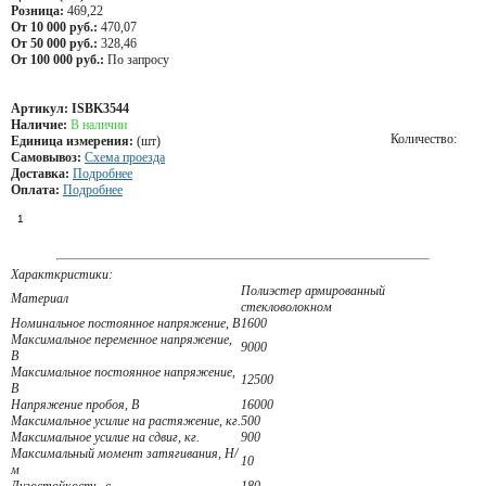
Розница:
469,22
От 10 000 руб.:
470,07
От 50 000 руб.:
328,46
От 100 000 руб.:
По запросу
Артикул:
ISBK3544
Наличие:
В наличии
Количество:
Единица измерения:
(шт)
Самовывоз:
Схема проезда
Доставка:
Подробнее
Оплата:
Подробнее
Характкристики:
Полиэстер армированный
Материал
стекловолокном
Номинальное постоянное напряжение, В
1600
Максимальное переменное напряжение,
9000
В
Максимальное постоянное напряжение,
12500
В
Напряжение пробоя, В
16000
Максимальное усилие на растяжение, кг.
500
Максимальное усилие на сдвиг, кг.
900
Максимальный момент затягивания, Н/
10
м