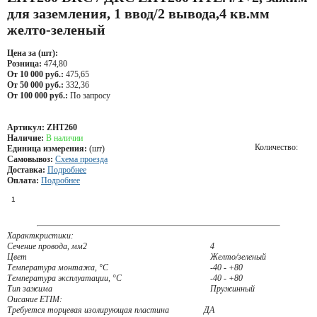
для заземления, 1 ввод/2 вывода,4 кв.мм
желто-зеленый
Цена за (шт):
Розница:
474,80
От 10 000 руб.:
475,65
От 50 000 руб.:
332,36
От 100 000 руб.:
По запросу
Артикул:
ZHT260
Наличие:
В наличии
Количество:
Единица измерения:
(шт)
Самовывоз:
Схема проезда
Доставка:
Подробнее
Оплата:
Подробнее
Характкристики:
Сечение провода, мм2
4
Цвет
Желто/зеленый
Температура монтажа, °С
-40 - +80
Температура эксплуатации, °С
-40 - +80
Тип зажима
Пружинный
Оисание ETIM:
Требуется торцевая изолирующая пластина
ДА