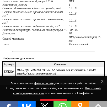
Возможно использовать с функцией PEN
НЕТ
Количество уровней
1
Сечение одножильного жёсткого провода, мм?
0.2…6
Сечение многожильного провода с наконечником,
0.2…6
мм?
Сечение многожильного провода без наконечника,
0.2…6
мм?
Сечение многожильного гибкого провода, мм?
0.2…6
Рабочая температура, °CРабочая температура, °C
-40…80
Длина, мм
78
DIN-рейка (стандарт) 35
Способ монтажа
мм
Цвет
Желто-зеленый
Информация для заказа:
Артикул
Описание
DKC / ДКС ZHT260 HTE.4/1+2, зажим для заземления, 1 ввод/2
ZHT260
вывода,4 кв.мм желто-зеленый
x
Мы используем
файлы cookie
для улучшения работы сайта.
Продолжая использовать наш сайт, вы соглашаетесь с
Политикой
© 2022 Интернет-Магазин сетевого оборудования - Nets-Shop.ru.
конфиденциальности
и использованием cookie-файлов.
Принять