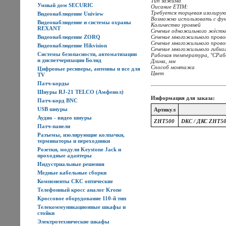
Тип зажима
Умный дом SECURIC
Оисание ETIM:
Требуется торцевая изолиру
Видеонаблюдение Uniview
Возможно использовать с фу
Видеонаблюдение и системы охраны
Количество уровней
REXANT
Сечение одножильного жёстк
Видеонаблюдение ZORQ
Сечение многожильного прово
Сечение многожильного провод
Видеонаблюдение Hikvision
Сечение многожильного гибко
Системы безопасности, автоматизации
Рабочая температура, °CРаб
и диспетчеризации Болид
Длина, мм
Способ монтажа
Цифровые ресиверы, антенны и все для
Цвет
TV
Патч-корды
Шнуры RJ-21 TELCO (Амфенол)
Информация для заказа:
Патч-корд BNC
USB шнуры
Артикул
Аудио - видео шнуры
ZHT500
DKC / ДКС ZHT50
Патч-панели
Разъемы, изолирующие колпачки,
терминаторы и переходники
Розетки, модули Keystone Jack и
проходные адаптеры
Индустриальные решения
Медные кабельные сборки
Компоненты СКС оптические
Телефонный кросс аналог Krone
Кроссовое оборудование 110-й тип
Телекоммуникационные шкафы и
стойки
Электротехнические шкафы