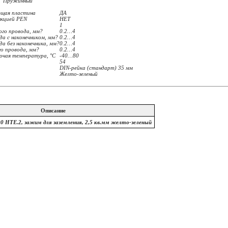
Пружинный
ющая пластина
ДА
нкцией PEN
НЕТ
1
ого провода, мм?
0.2…4
да с наконечником, мм?
0.2…4
а без наконечника, мм?
0.2…4
го провода, мм?
0.2…4
очая температура, °C
-40…80
54
DIN-рейка (стандарт) 35 мм
Желто-зеленый
Описание
0 HTE.2, зажим для заземления, 2,5 кв.мм желто-зеленый