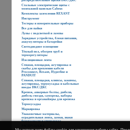
распределительные щитки DKC/ДКС
Стальные электрические щиты с
монтажной панелью Cabeus
Комплекты заземления REXANT
Инструмент
Тестеры и измерительные приборы
Все для пайки
Лупы с подсветкой и лампы
Зарядные устройства, блоки питания,
аккумуляторы и батарейки
Светодиодное освещение
Тёплый пол, обогрев труб и
терморегуляторы
Изоляционная лента
Стяжки, площадки, жгутировка и
скобы для крепления кабеля
Proconnect, Rexant, Hyperline и
PANDUIT
Стяжки, площадки, клипсы, зажимы,
жгутировка, термоусадка и кабельные
вводы DKC/ДКС
Крепеж, анкерные болты, дюбели,
дюбель-гвозди, саморезы, наборы
крепежа и органайзеры для крепежа
Термоусадка
Маркировка
Упаковочные материалы,
оградительная лента, замки, знаки
безопасности и спецодежда
РАСПРОДАЖА
Мы используем
файлы cookie
для улучшения работы сайта. Прод