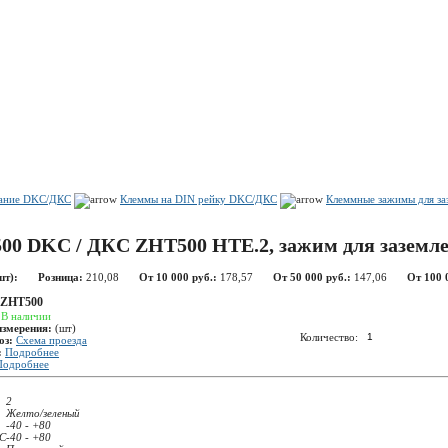
Показать корзину
Политика конфиденциальности
Политика cookie
вание DKC/ДКС
Клеммы на DIN рейку DKC/ДКС
Клеммные зажимы для за
00 DKC / ДКС ZHT500 HTE.2, зажим для заземле
шт):
Розница:
210,08
От 10 000 руб.:
178,57
От 50 000 руб.:
147,06
От 100 
ZHT500
:
В наличии
измерения:
(шт)
Количество:
оз:
Схема проезда
:
Подробнее
Подробнее
2
Желто/зеленый
-40 - +80
°С
-40 - +80