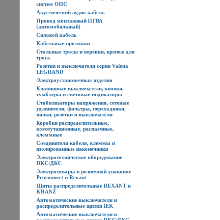
систем ОПС
Акустический аудио кабель
Провод монтажный ПГВА
(автомобильный)
Силовой кабель
Кабельные протяжки
Стальные тросы и веревки, крепеж для
троса
Розетки и выключатели серии Valena
LEGRAND
Электроустановочные изделия
Клавишные выключатели, кнопки,
тумблеры и световые индикаторы
Стабилизаторы напряжения, сетевые
удлинители, фильтры, переходники,
вилки, розетки и выключатели
Коробки распределительные,
коммутационные, распаечные,
клеммные
Соединители кабеля, клеммы и
изолированные наконечники
Электротехническое оборудование
DKC/ДКС
Электротовары в розничной упаковке
Proconnect и Rexant
Щиты распределительные REXANT и
KRANZ
Автоматические выключатели и
распределительные щитки IEK
Автоматические выключатели и