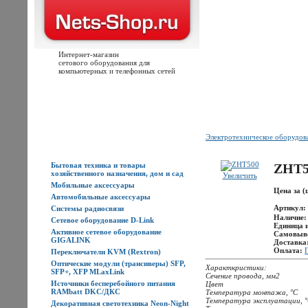
Интернет-магазин
сетового оборудования для
компьютерных и телефонных сетей
Главная
Каталог товаров
Новости
Доставка
Оплата
Контакты
Электротехническое оборудо
Каталог товаров
Бытовая техника и товары
ZHT5
хозяйственного назначения, дом и сад
Увеличить
Мобильные аксессуары
Цена за (
Автомобильные аксессуары
Артикул:
Системы радиосвязи
Наличие
Сетевое оборудование D-Link
Единица 
Активное сетевое оборудование
Самовыв
GIGALINK
Доставка
Оплата:
Переключатели KVM (Rextron)
Оптические модули (трансиверы) SFP,
Характкристики:
SFP+, XFP MLaxLink
Сечение провода, мм2
Источники бесперебойного питания
Цвет
RAMbatt DKC/ДКС
Температура монтажа, °С
Температура эксплуатации, 
Декоративная светотехника Neon-Night