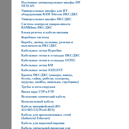
Настенные антивандальные шкафы ISP
NETLAN
Универсальные шкафы для ИТ-
оборудования RAM Telecom DKC/ДКС
Универсальные шкафы DKC/ДКС
Система контроля микроклимата
RAMklima DKC/ДКС
Блоки розеток и кабели питания
Коробные системы
Короба, лючки, колонны, розетки и
выключатели DKC/ДКС
Кабельные лотки Hyperline
Кабельные лотки и эстакады DKC/ДКС
Кабельные лотки и эстакады OSTEC
Кабельные лотки КМ
Кабельные лотки AXELENT
Крепеж DKC/ДКС (анкеры, винты,
болты, гайки, дюбели, саморезы,
шурупы, шайбы, шпильки, струбцины)
Трубы и металлорукав
Витая пара UTP и FTP
Волоконно-оптический кабель
Коаксиальный кабель
Кабель интерфейсный (RS-
422/485/232/Profi BUS)
Кабель для промышленных сетей
(Industrial Ethernet)
Кабель для видеонаблюдения
Кабель сигнальной проводки для