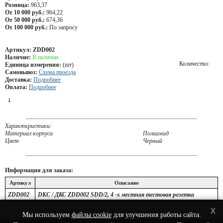
Розница:
963,37
От 10 000 руб.:
964,22
От 50 000 руб.:
674,36
От 100 000 руб.:
По запросу
Артикул:
ZDD002
Наличие:
В наличии
Количество:
Единица измерения:
(шт)
Самовывоз:
Схема проезда
Доставка:
Подробнее
Оплата:
Подробнее
Характкристики:
Материал корпуса
Полиамид
Цвет
Черный
Информация для заказа:
Артикул
Описание
ZDD002
DKC / ДКС ZDD002 SDD/2, 4 -х местная тестовая розетка
x
Мы используем
файлы cookie
для улучшения работы сайта.