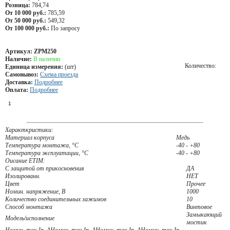
Розница:
784,74
От 10 000 руб.:
785,59
От 50 000 руб.:
549,32
От 100 000 руб.:
По запросу
Артикул:
ZPM250
Наличие:
В наличии
Количество:
Единица измерения:
(шт)
Самовывоз:
Схема проезда
Доставка:
Подробнее
Оплата:
Подробнее
Характкристики:
Материал корпуса
Медь
Температура монтажа, °С
-40 - +80
Температура эксплуатации, °С
-40 - +80
Оисание ETIM:
С защитой от прикосновения
ДА
Изолированн.
НЕТ
Цвет
Прочее
Номин. напряжение, В
1000
Количество соединительных зажимов
10
Способ монтажа
Винтовое
Замыкающий
Модель/исполнение
мостик