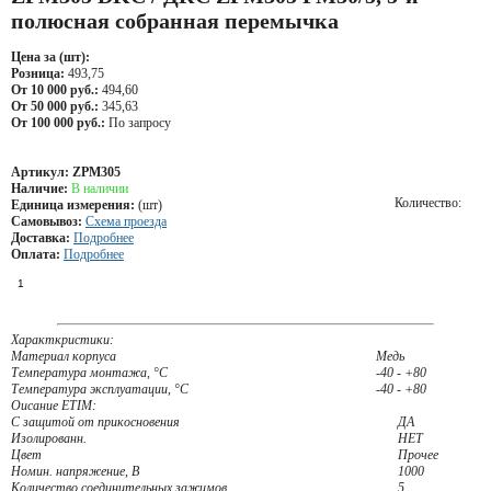
полюсная собранная перемычка
Цена за (шт):
Розница:
493,75
От 10 000 руб.:
494,60
От 50 000 руб.:
345,63
От 100 000 руб.:
По запросу
Артикул:
ZPM305
Наличие:
В наличии
Количество:
Единица измерения:
(шт)
Самовывоз:
Схема проезда
Доставка:
Подробнее
Оплата:
Подробнее
Характкристики:
Материал корпуса
Медь
Температура монтажа, °С
-40 - +80
Температура эксплуатации, °С
-40 - +80
Оисание ETIM:
С защитой от прикосновения
ДА
Изолированн.
НЕТ
Цвет
Прочее
Номин. напряжение, В
1000
Количество соединительных зажимов
5