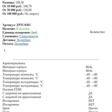
Розница:
198,58
От 10 000 руб.:
168,79
От 50 000 руб.:
139,00
От 100 000 руб.:
По запросу
Артикул:
ZPTC0305
Наличие:
В наличии
Количество:
Единица измерения:
(шт)
Самовывоз:
Схема проезда
Доставка:
Подробнее
Оплата:
Подробнее
Характкристики:
Материал корпуса
Медь
Материал корпуса
Медь
Температура монтажа, °С
-40 - +80
Температура монтажа, °С
-40 - +80
Температура эксплуатации, °С
-40 - +80
Температура эксплуатации, °С
-40 - +80
Оисание ETIM:
С защитой от прикосновения
ДА
С защитой от прикосновения
ДА
Изолированн.
НЕТ
Изолированн.
НЕТ
Цвет
Прочее