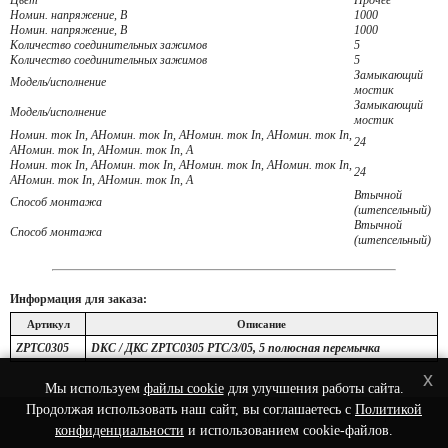
Цвет
Прочее
Номин. напряжение, В
1000
Номин. напряжение, В
1000
Количество соединительных зажимов
5
Количество соединительных зажимов
5
Замыкающий
Модель/исполнение
мостик
Замыкающий
Модель/исполнение
мостик
Номин. ток In, АНомин. ток In, АНомин. ток In, АНомин. ток In,
24
АНомин. ток In, АНомин. ток In, А
Номин. ток In, АНомин. ток In, АНомин. ток In, АНомин. ток In,
24
АНомин. ток In, АНомин. ток In, А
Втычной
Способ монтажа
(штепсельный)
Втычной
Способ монтажа
(штепсельный)
Информация для заказа:
Артикул
Описание
ZPTC0305
DKC / ДКС ZPTC0305 PTC/3/05, 5 полюсная перемычка
x
Мы используем
файлы cookie
для улучшения работы сайта.
Продолжая использовать наш сайт, вы соглашаетесь с
Политикой
© 2022 Интернет-Магазин сетевого оборудования - Nets-Shop.ru.
конфиденциальности
и использованием cookie-файлов.