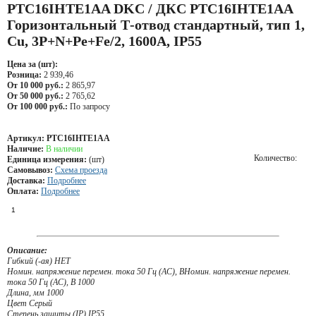
PTC16IHTE1AA DKC / ДКС PTC16IHTE1AA
Горизонтальный Т-отвод стандартный, тип 1,
Cu, 3P+N+Pe+Fe/2, 1600А, IP55
Цена за (шт):
Розница:
2 939,46
От 10 000 руб.:
2 865,97
От 50 000 руб.:
2 765,62
От 100 000 руб.:
По запросу
Артикул:
PTC16IHTE1AA
Наличие:
В наличии
Количество:
Единица измерения:
(шт)
Самовывоз:
Схема проезда
Доставка:
Подробнее
Оплата:
Подробнее
Описание:
Гибкий (-ая) НЕТ
Номин. напряжение перемен. тока 50 Гц (AC), ВНомин. напряжение перемен.
тока 50 Гц (AC), В 1000
Длина, мм 1000
Цвет Серый
Степень защиты (IP) IP55