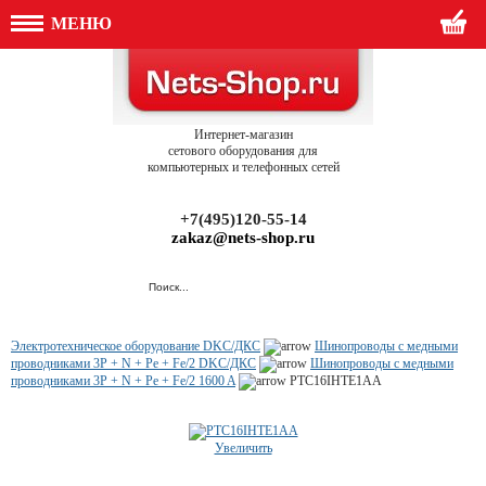
МЕНЮ
Интернет-магазин
сетового оборудования для
компьютерных и телефонных сетей
+7(495)120-55-14
zakaz@nets-shop.ru
Электротехническое оборудование DKC/ДКС
Шинопроводы с медными
проводниками 3P + N + Pe + Fe/2 DKC/ДКС
Шинопроводы с медными
проводниками 3P + N + Pe + Fe/2 1600 A
PTC16IHTE1AA
Увеличить