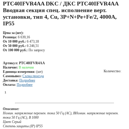
PTC40IFVR4AA DKC / ДКС PTC40IFVR4AA
Вводная секция спец. исполнение верт.
установки, тип 4, Cu, 3P+N+Pe+Fe/2, 4000А,
IP55
Цена за (шт):
Розница:
6 639,16
От 10 000 руб.:
6 473,18
От 50 000 руб.:
6 246,51
От 100 000 руб.:
По запросу
Артикул:
PTC40IFVR4AA
Наличие:
В наличии
Количество:
Единица измерения:
(шт)
Самовывоз:
Схема проезда
Доставка:
Подробнее
Оплата:
Подробнее
Описание:
Номин. напряжение перемен. тока 50 Гц (AC), ВНомин. напряжение перемен.
тока 50 Гц (AC), В 1000
Цвет Серый
Степень защиты (IP) IP55