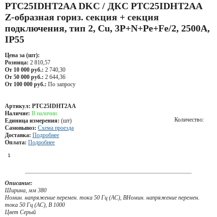
PTC25IDHT2AA DKC / ДКС PTC25IDHT2AA
Z-образная гориз. секция + секция
подключения, тип 2, Cu, 3P+N+Pe+Fe/2, 2500А,
IP55
Цена за (шт):
Розница:
2 810,57
От 10 000 руб.:
2 740,30
От 50 000 руб.:
2 644,36
От 100 000 руб.:
По запросу
Артикул:
PTC25IDHT2AA
Наличие:
В наличии
Количество:
Единица измерения:
(шт)
Самовывоз:
Схема проезда
Доставка:
Подробнее
Оплата:
Подробнее
Описание:
Ширина, мм 380
Номин. напряжение перемен. тока 50 Гц (AC), ВНомин. напряжение перемен.
тока 50 Гц (AC), В 1000
Цвет Серый