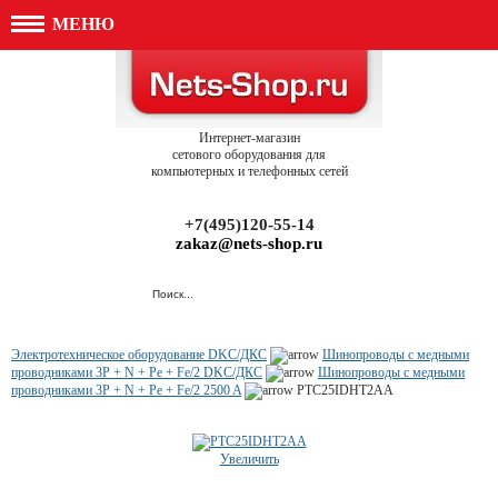
МЕНЮ
Интернет-магазин
сетового оборудования для
компьютерных и телефонных сетей
+7(495)120-55-14
zakaz@nets-shop.ru
Электротехническое оборудование DKC/ДКС
Шинопроводы с медными
проводниками 3P + N + Pe + Fe/2 DKC/ДКС
Шинопроводы с медными
проводниками 3P + N + Pe + Fe/2 2500 A
PTC25IDHT2AA
Увеличить