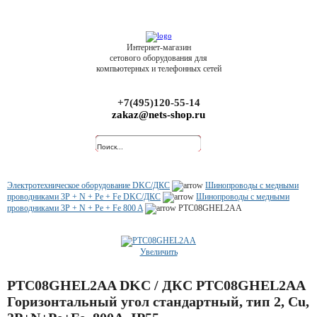
Интернет-магазин
сетового оборудования для
компьютерных и телефонных сетей
+7(495)120-55-14
zakaz@nets-shop.ru
Электротехническое оборудование DKC/ДКС
Шинопроводы с медными
проводниками 3P + N + Pe + Fe DKC/ДКС
Шинопроводы с медными
проводниками 3P + N + Pe + Fe 800 A
PTC08GHEL2AA
Увеличить
PTC08GHEL2AA DKC / ДКС PTC08GHEL2AA
Горизонтальный угол стандартный, тип 2, Cu,