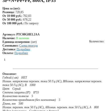
3P+N+Pe+Fe, 800А, IP55
Цена за (шт):
Розница:
720,85
От 10 000 руб.:
702,83
От 50 000 руб.:
678,22
От 100 000 руб.:
По запросу
Артикул:
PTC08GHEL2AA
Наличие:
В наличии
Количество:
Единица измерения:
(шт)
Самовывоз:
Схема проезда
Доставка:
Подробнее
Оплата:
Подробнее
Описание:
Гибкий (-ая) НЕТ
Номин. напряжение перемен. тока 50 Гц (AC), ВНомин. напряжение перемен.
тока 50 Гц (AC), В 1000
Цвет Серый
Степень защиты (IP) IP55
Количество полюсов 5
Количество проводников (без заземления) 5
Длина, мм 500
Номин. перемен. ток 50 Гц (AC), АНомин. перемен. ток 50 Гц (AC), А 800