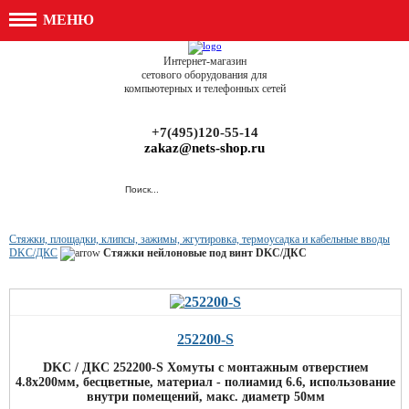
МЕНЮ
Интернет-магазин
сетового оборудования для
компьютерных и телефонных сетей
+7(495)120-55-14
zakaz@nets-shop.ru
Стяжки, площадки, клипсы, зажимы, жгутировка, термоусадка и кабельные вводы
DKC/ДКС
Стяжки нейлоновые под винт DKC/ДКС
252200-S
DKC / ДКС 252200-S Хомуты с монтажным отверстием
4.8х200мм, бесцветные, материал - полиамид 6.6, использование
внутри помещений, макс. диаметр 50мм