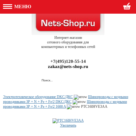
МЕНЮ
Интернет-магазин
сетового оборудования для
компьютерных и телефонных сетей
+7(495)120-55-14
zakaz@nets-shop.ru
Электротехническое оборудование DKC/ДКС
Шинопроводы с медными
проводниками 3P + N + Pe + Fe/2 DKC/ДКС
Шинопроводы с медными
проводниками 3P + N + Pe + Fe/2 1600 A
PTC16IHVE3AA
Увеличить