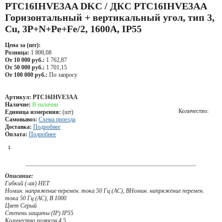
PTC16IHVE3AA DKC / ДКС PTC16IHVE3AA
Горизонтальный + вертикальный угол, тип 3,
Cu, 3P+N+Pe+Fe/2, 1600А, IP55
Цена за (шт):
Розница:
1 808,08
От 10 000 руб.:
1 762,87
От 50 000 руб.:
1 701,15
От 100 000 руб.:
По запросу
Артикул:
PTC16IHVE3AA
Наличие:
В наличии
Количество:
Единица измерения:
(шт)
Самовывоз:
Схема проезда
Доставка:
Подробнее
Оплата:
Подробнее
Описание:
Гибкий (-ая) НЕТ
Номин. напряжение перемен. тока 50 Гц (AC), ВНомин. напряжение перемен.
тока 50 Гц (AC), В 1000
Цвет Серый
Степень защиты (IP) IP55
Количество полюсов 4.5