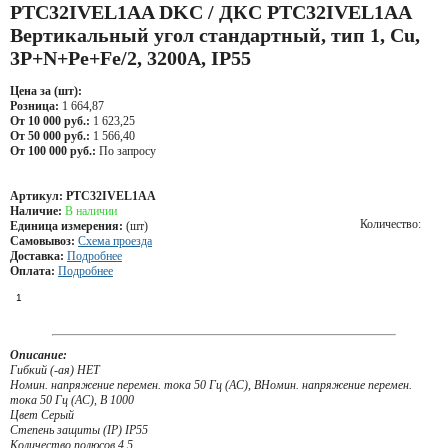
PTC32IVEL1AA DKC / ДКС PTC32IVEL1AA
Вертикальный угол стандартный, тип 1, Cu,
3P+N+Pe+Fe/2, 3200А, IP55
Цена за (шт):
Розница:
1 664,87
От 10 000 руб.:
1 623,25
От 50 000 руб.:
1 566,40
От 100 000 руб.:
По запросу
Артикул:
PTC32IVEL1AA
Наличие:
В наличии
Количество:
Единица измерения:
(шт)
Самовывоз:
Схема проезда
Доставка:
Подробнее
Оплата:
Подробнее
Описание:
Гибкий (-ая) НЕТ
Номин. напряжение перемен. тока 50 Гц (AC), ВНомин. напряжение перемен.
тока 50 Гц (AC), В 1000
Цвет Серый
Степень защиты (IP) IP55
Количество полюсов 4.5