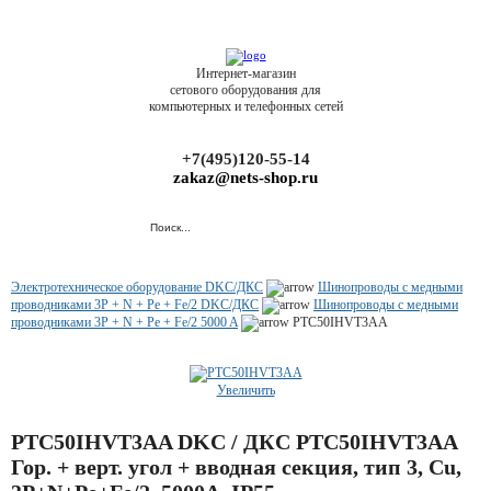
Интернет-магазин
сетового оборудования для
компьютерных и телефонных сетей
+7(495)120-55-14
zakaz@nets-shop.ru
Электротехническое оборудование DKC/ДКС
Шинопроводы с медными
проводниками 3P + N + Pe + Fe/2 DKC/ДКС
Шинопроводы с медными
проводниками 3P + N + Pe + Fe/2 5000 A
PTC50IHVT3AA
Увеличить
PTC50IHVT3AA DKC / ДКС PTC50IHVT3AA
Гор. + верт. угол + вводная секция, тип 3, Cu,