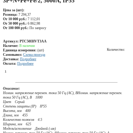
3P+N+Pe+Fe/2, 5000А, IP55
Цена за (шт):
Розница:
7 294,37
От 10 000 руб.:
7 112,01
От 50 000 руб.:
6 862,98
От 100 000 руб.:
По запросу
Артикул:
PTC50IHVT3AA
Наличие:
В наличии
Количество:
Единица измерения:
(шт)
Самовывоз:
Схема проезда
Доставка:
Подробнее
Оплата:
Подробнее
Описание:
Номин. напряжение перемен. тока 50 Гц (AC), ВНомин. напряжение перемен.
тока 50 Гц (AC), В 1000
Цвет Серый
Степень защиты (IP) IP55
Высота, мм 400
Длина, мм 455
Количество полюсов 4.5
Ширина, мм 625
Модель/исполнение Двойной (-ая)