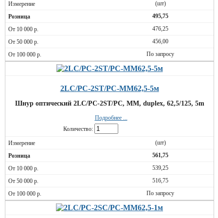
(шт)
495,75
476,25
456,00
По запросу
2LC/PC-2ST/PC-MM62,5-5м
Шнур оптический 2LC/PC-2ST/PC, MM, duplex, 62,5/125, 5m
Подробнее ...
Количество:
(шт)
561,75
539,25
516,75
По запросу