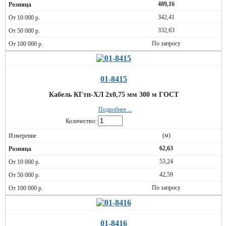
489,16
342,41
332,63
По запросу
01-8415
Кабель КГтп-ХЛ 2х0,75 мм 300 м ГОСТ
Подробнее ...
Количество:
(м)
62,63
53,24
42,59
По запросу
01-8416