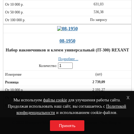
631,03
536,38
По запросу
08-1950
Набор наконечников и клемм универсальный (IT-300) REXANT
Подробнее ...
Количество:
(шт)
2 739,09
2 191,27
x
1 862,58
Мы используем
файлы cookie
для улучшения работы сайта.
По запросу
Продолжая использовать наш сайт, вы соглашаетесь с
Политикой
конфиденциальности
и использованием cookie-файлов.
© 2022 Интернет-Магазин сетевого оборудования - Nets-Shop.ru.
Принять