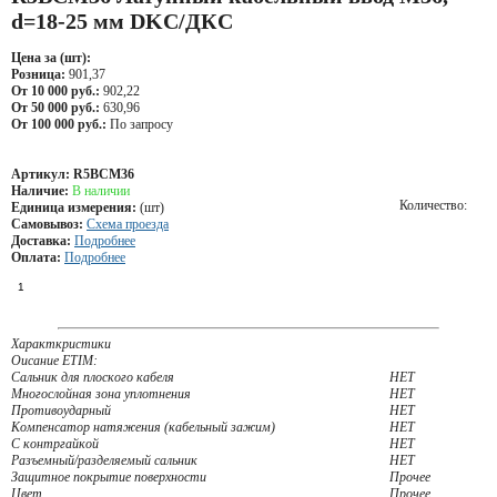
d=18-25 мм DKC/ДКС
Цена за (шт):
Розница:
901,37
От 10 000 руб.:
902,22
От 50 000 руб.:
630,96
От 100 000 руб.:
По запросу
Артикул:
R5BCM36
Наличие:
В наличии
Количество:
Единица измерения:
(шт)
Самовывоз:
Схема проезда
Доставка:
Подробнее
Оплата:
Подробнее
Характкристики
Оисание ETIM:
Сальник для плоского кабеля
НЕТ
Многослойная зона уплотнения
НЕТ
Противоударный
НЕТ
Компенсатор натяжения (кабельный зажим)
НЕТ
С контргайкой
НЕТ
Разъемный/разделяемый сальник
НЕТ
Защитное покрытие поверхности
Прочее
Цвет
Прочее