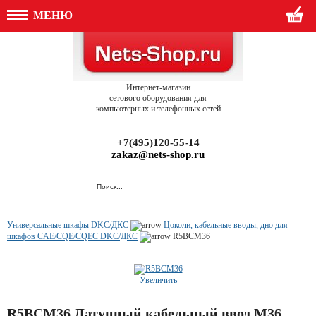
МЕНЮ
Интернет-магазин
сетового оборудования для
компьютерных и телефонных сетей
+7(495)120-55-14
zakaz@nets-shop.ru
Универсальные шкафы DKC/ДКС
Цоколи, кабельные вводы, дно для
шкафов CAE/CQE/CQEC DKC/ДКС
R5BCM36
Увеличить
R5BCM36 Латунный кабельный ввод М36,