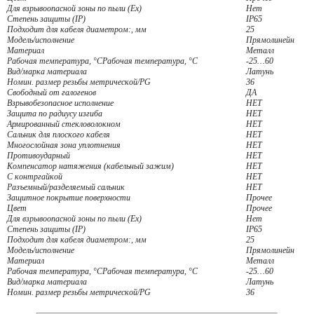
Для взрывоопасной зоны по пыли (Ex)
Нет
Степень защиты (IP)
IP65
Подходит для кабеля диаметром:, мм
25
Модель/исполнение
Прямолинейн
Материал
Металл
Рабочая температура, °CРабочая температура, °C
-25…60
Вид/марка материала
Латунь
Номин. размер резьбы метрической/PG
36
Свободный от галогенов
ДА
Взрывобезопасное исполнение
НЕТ
Защита по радиусу изгиба
НЕТ
Армированный стекловолокном
НЕТ
Сальник для плоского кабеля
НЕТ
Многослойная зона уплотнения
НЕТ
Противоударный
НЕТ
Компенсатор натяжения (кабельный зажим)
НЕТ
С контргайкой
НЕТ
Разъемный/разделяемый сальник
НЕТ
Защитное покрытие поверхности
Прочее
Цвет
Прочее
Для взрывоопасной зоны по пыли (Ex)
Нет
Степень защиты (IP)
IP65
Подходит для кабеля диаметром:, мм
25
Модель/исполнение
Прямолинейн
Материал
Металл
Рабочая температура, °CРабочая температура, °C
-25…60
Вид/марка материала
Латунь
Номин. размер резьбы метрической/PG
36