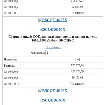
118 377,97
82 863,98
По запросу
R5CQE16105X
Сборный шкаф CQE, застеклённая дверь и задняя панель,
1600x1000x500мм DKC/ДКС
Подробнее ...
Количество:
(шт)
123 073,74
123 074,59
86 151,62
По запросу
R5CQE16106X