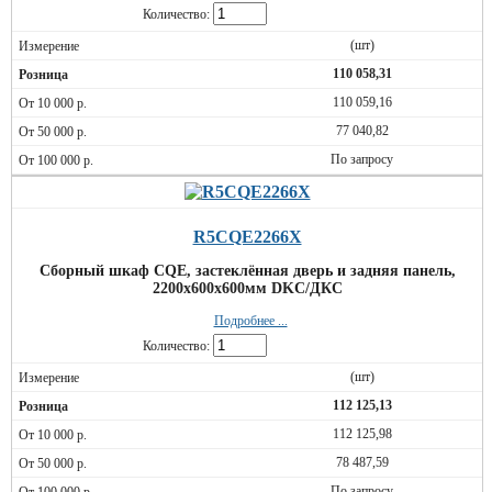
Количество:
(шт)
110 058,31
110 059,16
77 040,82
По запросу
R5CQE2266X
Сборный шкаф CQE, застеклённая дверь и задняя панель,
2200x600x600мм DKC/ДКС
Подробнее ...
Количество:
(шт)
112 125,13
112 125,98
78 487,59
По запросу