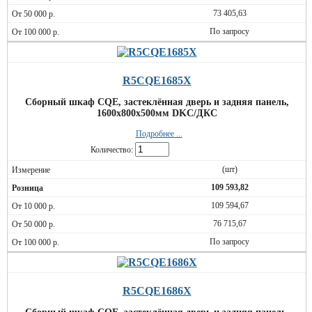
73 405,63
По запросу
R5CQE1685X
Сборный шкаф CQE, застеклённая дверь и задняя панель,
1600x800x500мм DKC/ДКС
Подробнее ...
Количество:
(шт)
109 593,82
109 594,67
76 715,67
По запросу
R5CQE1686X