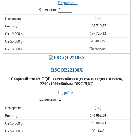
Подробнее ...
Количество:
(шт)
137 719,27
137 720,12
96 403,49
По запросу
R5CQE22106X
Сборный шкаф CQE, застеклённая дверь и задняя панель,
2200x1000x600мм DKC/ДКС
Подробнее ...
Количество:
(шт)
143 092,58
143 093,43
100 164,81