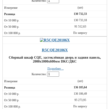
Количество:
(шт)
130 732,33
130 733,18
91 512,63
По запросу
R5CQE20106X
Сборный шкаф CQE, застеклённая дверь и задняя панель,
2000x1000x600мм DKC/ДКС
Подробнее ...
Количество:
(шт)
136 105,64
136 106,49
95 273,95
По запросу