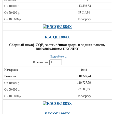
113 593,53
79 514,88
По запросу
R5CQE1884X
Сборный шкаф CQE, застеклённая дверь и задняя панель,
1800x800x400мм DKC/ДКС
Подробнее ...
Количество:
(шт)
110 726,74
110 727,59
77 508,72
По запросу
R5CQE1885X