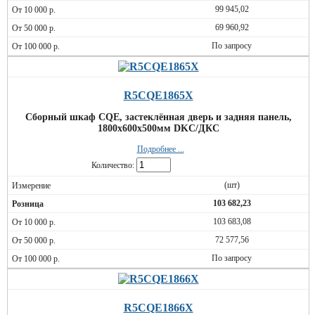
99 945,02
69 960,92
По запросу
R5CQE1865X
Сборный шкаф CQE, застеклённая дверь и задняя панель,
1800x600x500мм DKC/ДКС
Подробнее ...
Количество:
(шт)
103 682,23
103 683,08
72 577,56
По запросу
R5CQE1866X