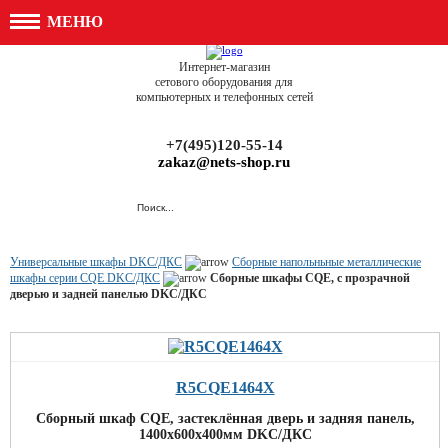
МЕНЮ
Интернет-магазин
сетового оборудования для
компьютерных и телефонных сетей
+7(495)120-55-14
zakaz@nets-shop.ru
Универсальные шкафы DKC/ДКС
Сборные напольньные металлические
шкафы серии CQE DKC/ДКС
Сборные шкафы CQE, с прозрачной
дверью и задней панелью DKC/ДКС
R5CQE1464X
Сборный шкаф CQE, застеклённая дверь и задняя панель,
1400x600x400мм DKC/ДКС