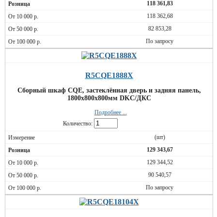
118 361,83
118 362,68
82 853,28
По запросу
R5CQE1888X
Сборный шкаф CQE, застеклённая дверь и задняя панель,
1800x800x800мм DKC/ДКС
Подробнее ...
Количество:
(шт)
129 343,67
129 344,52
90 540,57
По запросу