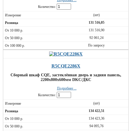
Подробнее ...
Количество:
(шт)
131 516,05
131 516,90
92 061,24
По запросу
R5CQE2286X
Сборный шкаф CQE, застеклённая дверь и задняя панель,
2200x800x600мм DKC/ДКС
Подробнее ...
Количество:
(шт)
134 422,51
134 423,36
94 095,76