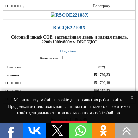
По запросу
R5CQE22108X
Сборный шкаф CQE, застеклённая дверь и задняя панель,
2200x1000x800мм DKC/ДКС
Подробнее ...
Количество:
(шт)
151 789,33
151 790,18
106 252,53
x
По запросу
Мы используем
файлы cookie
для улучшения работы сайта.
Продолжая использовать наш сайт, вы соглашаетесь с
Политикой
конфиденциальности
и использованием cookie-файлов.
Результаты 1 - 46 из 46
Принять
© 2022 Интернет-Магазин сетевого оборудования - Nets-Shop.ru.