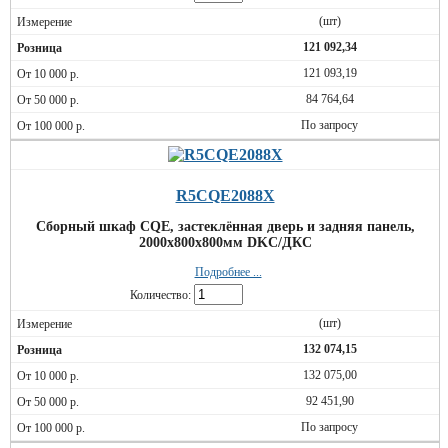
(шт)
121 092,34
121 093,19
84 764,64
По запросу
R5CQE2088X
Сборный шкаф CQE, застеклённая дверь и задняя панель,
2000x800x800мм DKC/ДКС
Подробнее ...
Количество:
(шт)
132 074,15
132 075,00
92 451,90
По запросу