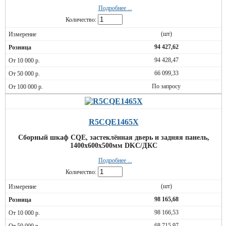
Подробнее ...
Количество:
(шт)
94 427,62
94 428,47
66 099,33
По запросу
R5CQE1465X
Сборный шкаф CQE, застеклённая дверь и задняя панель,
1400x600x500мм DKC/ДКС
Подробнее ...
Количество:
(шт)
98 165,68
98 166,53
68 715,97