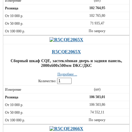
(шт)
102 764,95
102 765,80
71 935,47
По запросу
R5CQE2065X
Сборный шкаф CQE, застеклённая дверь и задняя панель,
2000x600x500мм DKC/ДКС
Подробнее ...
Количество:
(шт)
106 503,01
106 503,86
74 552,11
По запросу