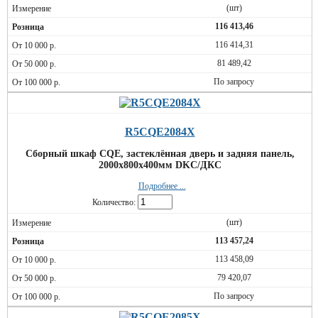
(шт)
116 413,46
116 414,31
81 489,42
По запросу
R5CQE2084X
Сборный шкаф CQE, застеклённая дверь и задняя панель,
2000x800x400мм DKC/ДКС
Подробнее ...
Количество:
(шт)
113 457,24
113 458,09
79 420,07
По запросу