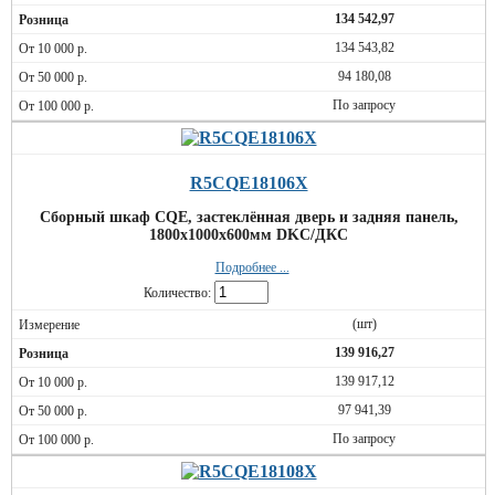
134 542,97
134 543,82
94 180,08
По запросу
R5CQE18106X
Сборный шкаф CQE, застеклённая дверь и задняя панель,
1800x1000x600мм DKC/ДКС
Подробнее ...
Количество:
(шт)
139 916,27
139 917,12
97 941,39
По запросу