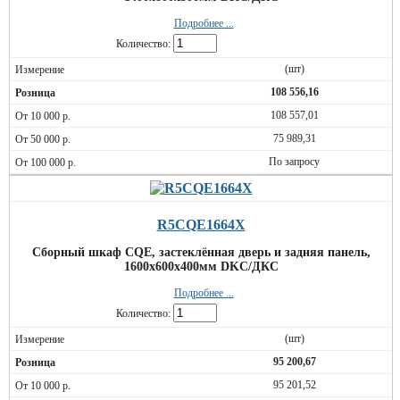
Подробнее ...
Количество:
(шт)
108 556,16
108 557,01
75 989,31
По запросу
R5CQE1664X
Сборный шкаф CQE, застеклённая дверь и задняя панель,
1600x600x400мм DKC/ДКС
Подробнее ...
Количество:
(шт)
95 200,67
95 201,52