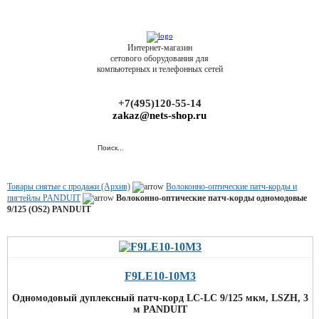
Интернет-магазин
сетового оборудования для
компьютерных и телефонных сетей
+7(495)120-55-14
zakaz@nets-shop.ru
Товары снятые с продажи (Архив)
Волоконно-оптические патч-корды и
пигтейлы PANDUIT
Волоконно-оптические патч-корды одномодовые
9/125 (OS2) PANDUIT
F9LE10-10M3
Одномодовый дуплексный патч-корд LC-LC 9/125 мкм, LSZH, 3
м PANDUIT