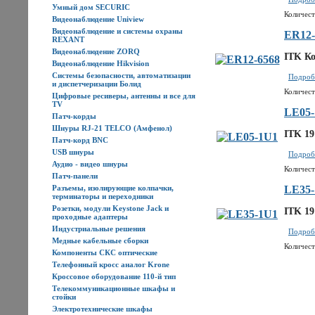
Умный дом SECURIC
Количест
Видеонаблюдение Uniview
Видеонаблюдение и системы охраны
ER12-
REXANT
Видеонаблюдение ZORQ
ITK Ко
Видеонаблюдение Hikvision
Системы безопасности, автоматизации
Подробн
и диспетчеризации Болид
Количест
Цифровые ресиверы, антенны и все для
TV
LE05
Патч-корды
Шнуры RJ-21 TELCO (Амфенол)
ITK 19
Патч-корд BNC
USB шнуры
Подробн
Аудио - видео шнуры
Количест
Патч-панели
Разъемы, изолирующие колпачки,
LE35
терминаторы и переходники
Розетки, модули Keystone Jack и
ITK 19
проходные адаптеры
Индустриальные решения
Подробн
Медные кабельные сборки
Количест
Компоненты СКС оптические
Телефонный кросс аналог Krone
Кроссовое оборудование 110-й тип
Телекоммуникационные шкафы и
стойки
Электротехнические шкафы