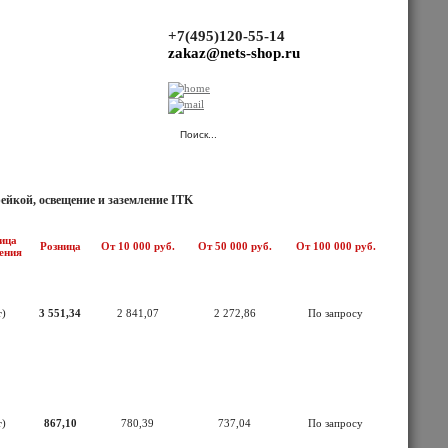
+7(495)120-55-14
zakaz@nets-shop.ru
(Ваша корзина пуста.)
ейкой, освещение и заземление ITK
ица
Розница
От 10 000 руб.
От 50 000 руб.
От 100 000 руб.
ения
т)
3 551,34
2 841,07
2 272,86
По запросу
т)
867,10
780,39
737,04
По запросу