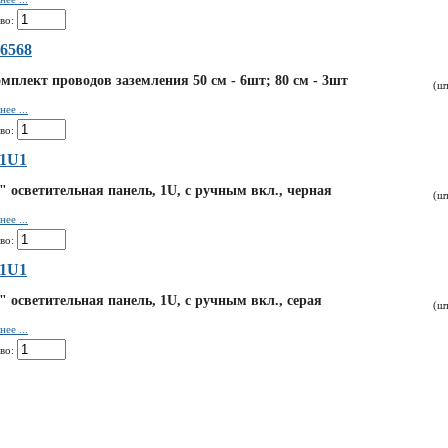
во:
6568
мплект проводов заземления 50 cм - 6шт; 80 cм - 3шт
(ш
ее ...
во:
-1U1
" осветительная панель, 1U, с ручным вкл., черная
(ш
ее ...
во:
-1U1
" осветительная панель, 1U, с ручным вкл., серая
(ш
ее ...
во: