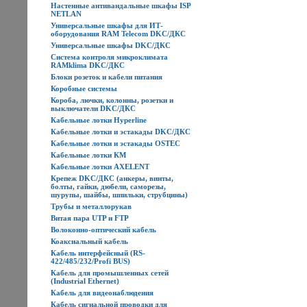
Настенные антивандальные шкафы ISP
NETLAN
Универсальные шкафы для ИТ-
оборудования RAM Telecom DKC/ДКС
Универсальные шкафы DKC/ДКС
Система контроля микроклимата
RAMklima DKC/ДКС
Блоки розеток и кабели питания
Коробные системы
Короба, лючки, колонны, розетки и
выключатели DKC/ДКС
Кабельные лотки Hyperline
Кабельные лотки и эстакады DKC/ДКС
Кабельные лотки и эстакады OSTEC
Кабельные лотки КМ
Кабельные лотки AXELENT
Крепеж DKC/ДКС (анкеры, винты,
болты, гайки, дюбели, саморезы,
шурупы, шайбы, шпильки, струбцины)
Трубы и металлорукав
Витая пара UTP и FTP
Волоконно-оптический кабель
Коаксиальный кабель
Кабель интерфейсный (RS-
422/485/232/Profi BUS)
Кабель для промышленных сетей
(Industrial Ethernet)
Кабель для видеонаблюдения
Кабель сигнальной проводки для