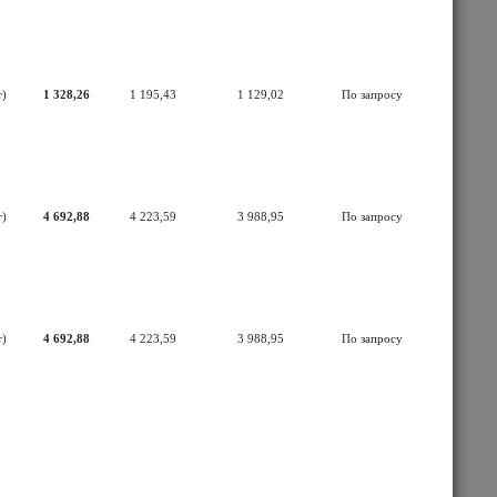
т)
1 328,26
1 195,43
1 129,02
По запросу
т)
4 692,88
4 223,59
3 988,95
По запросу
т)
4 692,88
4 223,59
3 988,95
По запросу