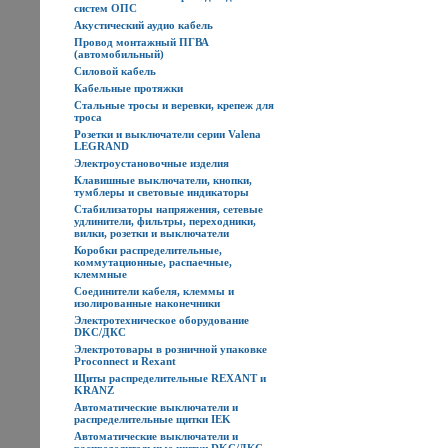
систем ОПС
Акустический аудио кабель
Провод монтажный ПГВА
(автомобильный)
Силовой кабель
Кабельные протяжки
Стальные тросы и веревки, крепеж для
троса
Розетки и выключатели серии Valena
LEGRAND
Электроустановочные изделия
Клавишные выключатели, кнопки,
тумблеры и световые индикаторы
Стабилизаторы напряжения, сетевые
удлинители, фильтры, переходники,
вилки, розетки и выключатели
Коробки распределительные,
коммутационные, распаечные,
клеммные
Соединители кабеля, клеммы и
изолированные наконечники
Электротехническое оборудование
DKC/ДКС
Электротовары в розничной упаковке
Proconnect и Rexant
Щиты распределительные REXANT и
KRANZ
Автоматические выключатели и
распределительные щитки IEK
Автоматические выключатели и