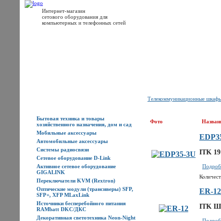
Интернет-магазин
сетового оборудования для
компьютерных и телефонных сетей
Главная
Каталог товаров
Новости
Доставка
Оплата
Контакты
Телекоммуникационные шкафы
Каталог товаров
Бытовая техника и товары
Фото
Назван
хозяйственного назначения, дом и сад
Мобильные аксессуары
EDP3
Автомобильные аксессуары
Системы радиосвязи
ITK 19
Сетевое оборудование D-Link
Активное сетевое оборудование
Подробн
GIGALINK
Количест
Переключатели KVM (Rextron)
Оптические модули (трансиверы) SFP,
ER-12
SFP+, XFP MLaxLink
Источники бесперебойного питания
ITK Ш
RAMbatt DKC/ДКС
Декоративная светотехника Neon-Night
Подробн