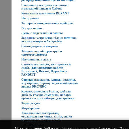
распределительные щитки DKC/ДКС
Стальные электрические щиты с
монтажной панелью Cabeus
Комплекты заземления REXANT
Инструмент
Тестеры и измерительные приборы
Все для пайки
Лупы с подсветкой и лампы
Зарядные устройства, блоки питания,
аккумуляторы и батарейки
Светодиодное освещение
Тёплый пол, обогрев труб и
терморегуляторы
Изоляционная лента
Стяжки, площадки, жгутировка и
скобы для крепления кабеля
Proconnect, Rexant, Hyperline и
PANDUIT
Стяжки, площадки, клипсы, зажимы,
жгутировка, термоусадка и кабельные
вводы DKC/ДКС
Крепеж, анкерные болты, дюбели,
дюбель-гвозди, саморезы, наборы
крепежа и органайзеры для крепежа
Термоусадка
Маркировка
Упаковочные материалы,
оградительная лента, замки, знаки
безопасности и спецодежда
РАСПРОДАЖА
Мы используем
файлы cookie
для улучшения работы сайта. Прод