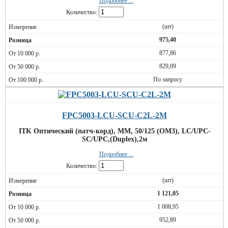
Подробнее ...
Количество:
(шт)
975,40
877,86
829,09
По запросу
FPC5003-LCU-SCU-C2L-2M
ITK Оптический (патч-корд), MM, 50/125 (OM3), LC/UPC-
SC/UPC,(Duplex),2м
Подробнее ...
Количество:
(шт)
1 121,05
1 008,95
952,89