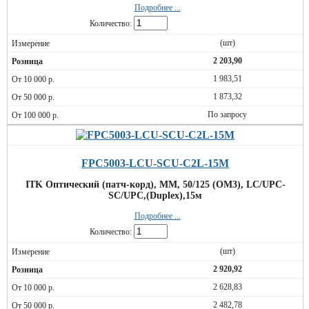
Подробнее ...
Количество:
(шт)
2 203,90
1 983,51
1 873,32
По запросу
FPC5003-LCU-SCU-C2L-15M
ITK Оптический (патч-корд), MM, 50/125 (OM3), LC/UPC-
SC/UPC,(Duplex),15м
Подробнее ...
Количество:
(шт)
2 920,92
2 628,83
2 482,78