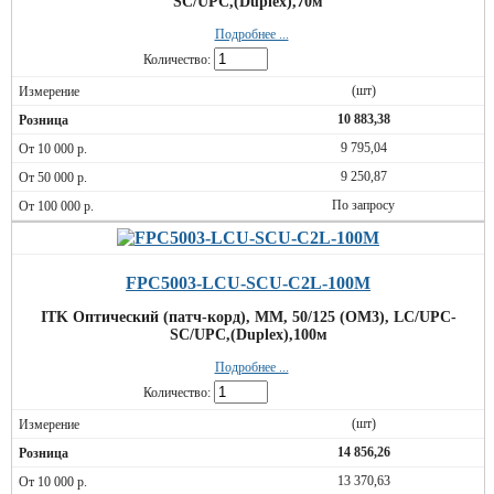
SC/UPC,(Duplex),70м
Подробнее ...
Количество:
(шт)
10 883,38
9 795,04
9 250,87
По запросу
FPC5003-LCU-SCU-C2L-100M
ITK Оптический (патч-корд), MM, 50/125 (OM3), LC/UPC-
SC/UPC,(Duplex),100м
Подробнее ...
Количество:
(шт)
14 856,26
13 370,63