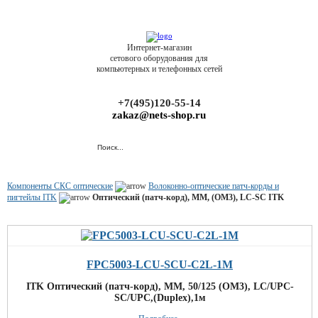
Интернет-магазин
сетового оборудования для
компьютерных и телефонных сетей
+7(495)120-55-14
zakaz@nets-shop.ru
Компоненты СКС оптические
Волоконно-оптические патч-корды и
пигтейлы ITK
Оптический (патч-корд), MM, (OM3), LC-SC ITK
FPC5003-LCU-SCU-C2L-1M
ITK Оптический (патч-корд), MM, 50/125 (OM3), LC/UPC-
SC/UPC,(Duplex),1м