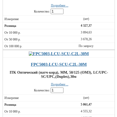
Подробнее ...
Количество:
(шт)
4 327,37
3 894,63
3 678,26
По запросу
FPC5003-LCU-SCU-C2L-30M
ITK Оптический (патч-корд), MM, 50/125 (OM3), LC/UPC-
SC/UPC,(Duplex),30м
Подробнее ...
Количество:
(шт)
5 061,47
4 555,32