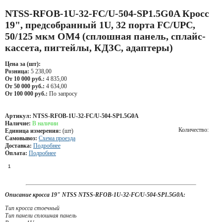
NTSS-RFOB-1U-32-FC/U-504-SP1.5G0A Кросс
19", предсобранный 1U, 32 порта FC/UPC,
50/125 мкм ОМ4 (сплошная панель, сплайс-
кассета, пигтейлы, КДЗС, адаптеры)
Цена за (шт):
Розница:
5 238,00
От 10 000 руб.:
4 835,00
От 50 000 руб.:
4 634,00
От 100 000 руб.:
По запросу
Артикул:
NTSS-RFOB-1U-32-FC/U-504-SP1.5G0A
Наличие:
В наличии
Количество:
Единица измерения:
(шт)
Самовывоз:
Схема проезда
Доставка:
Подробнее
Оплата:
Подробнее
Описание кросса 19" NTSS NTSS-RFOB-1U-32-FC/U-504-SP1.5G0A:
Тип кросса стоечный
Тип панели сплошная панель