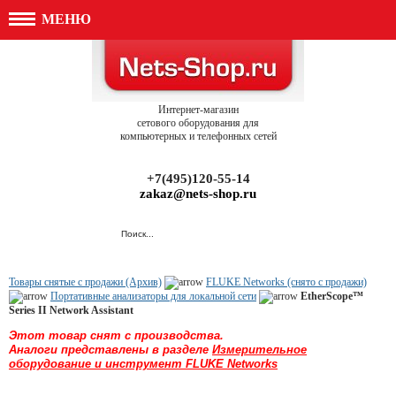
МЕНЮ
Интернет-магазин
сетового оборудования для
компьютерных и телефонных сетей
+7(495)120-55-14
zakaz@nets-shop.ru
Товары снятые с продажи (Архив)
FLUKE Networks (снято с продажи)
Портативные анализаторы для локальной сети
EtherScope™
Series II Network Assistant
Этот товар снят с производства.
Аналоги представлены в разделе
Измерительное
оборудование и инструмент FLUKE Networks