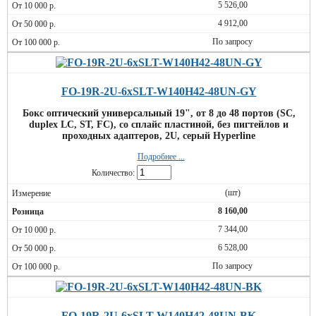
5 526,00
4 912,00
По запросу
FO-19R-2U-6xSLT-W140H42-48UN-GY
Бокс оптический универсальный 19", от 8 до 48 портов (SC,
duplex LC, ST, FC), со сплайс пластиной, без пигтейлов и
проходных адаптеров, 2U, серый Hyperline
Подробнее ...
Количество:
(шт)
8 160,00
7 344,00
6 528,00
По запросу
FO-19R-2U-6xSLT-W140H42-48UN-BK