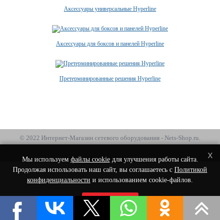
Аксессуары универсальные Hyperline
Аксессуары для боксов и панелей Hyperline
Претерминированные решения Hyperline
© 2022 Интернет-Магазин сетевого оборудования - Nets-Shop.ru.
x
Мы используем
файлы cookie
для улучшения работы сайта.
Продолжая использовать наш сайт, вы соглашаетесь с
Политикой
конфиденциальности
и использованием cookie-файлов.
Принять