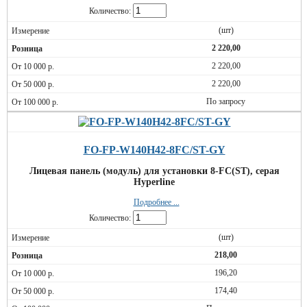
Количество:
(шт)
2 220,00
2 220,00
2 220,00
По запросу
FO-FP-W140H42-8FC/ST-GY
Лицевая панель (модуль) для установки 8-FC(ST), серая
Hyperline
Подробнее ...
Количество:
(шт)
218,00
196,20
174,40