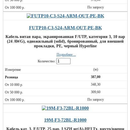
По запросу
FUTP10-C3-S24-ARM-OUT-PE-BK
Кабель витая пара, экранированная F/UTP, категория 3, 10 пар
(24 AWG), одножильный (solid), бронированный, для внешней
прокладки, PE, черный Hyperline
Подробнее ...
Количество:
(м)
387,00
348,30
309,60
По запросу
19M-F3-72BL-R1000
Кабель кат. 3, F/UTP, 25 пар, LSZH нг(A)-HFLTx, внутр/внешн