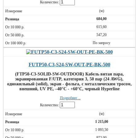
Количество:
(м)
684,00
615,60
547,20
По запросу
FUTP50-C3-S24-SW-OUT-PE-BK-500
(FTP50-C3-SOLID-SW-OUTDOOR) Кабель витая пара,
экранированная F/UTP, категория 3, 50 пар (24 AWG),
одножильный (solid), экран - фольга, с металлическим тросом,
внешний, UV PE, –40°C - +60°C, черный Hyperline
Подробнее ...
Количество:
(м)
1 215,00
1 093,50
972,00